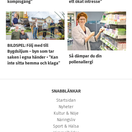
kompisgäng”
ett ökat intresse”
BILDSPEL: Följ med till
Bygdsiljum – byn som tar
Så dämpar du din
saken i egna händer • ”Kan
pollenallergi
inte sitta hemma och klaga”
SNABBLÄNKAR
Startsidan
Nyheter
Kultur & Nöje
Näringsliv
Sport & Hälsa