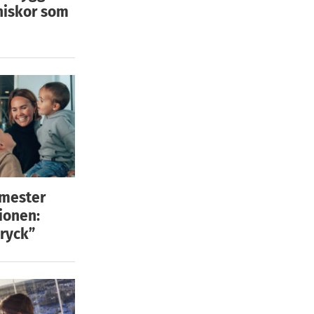
niskor som
emester
ionen:
ryck”