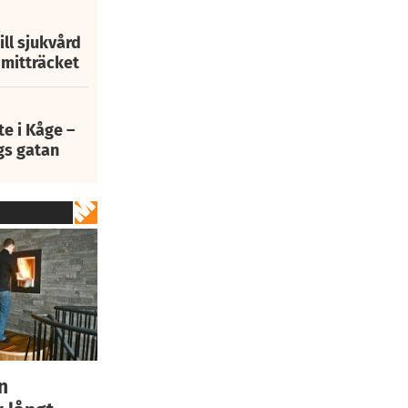
ill sjukvård
i mitträcket
e i Kåge –
gs gatan
n