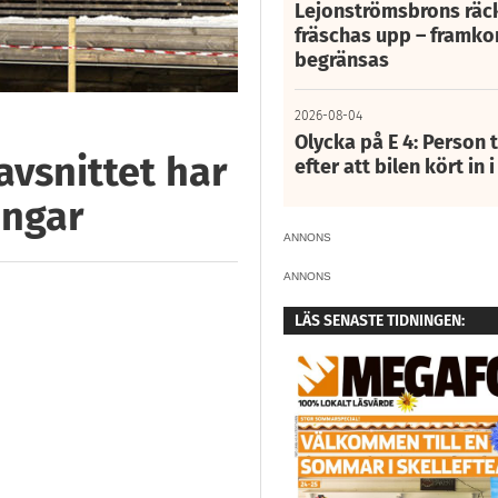
Lejonströmsbrons räc
fräschas upp – framko
begränsas
2026-08-04
Olycka på E 4: Person t
avsnittet har
efter att bilen kört in 
ingar
ANNONS
ANNONS
LÄS SENASTE TIDNINGEN: