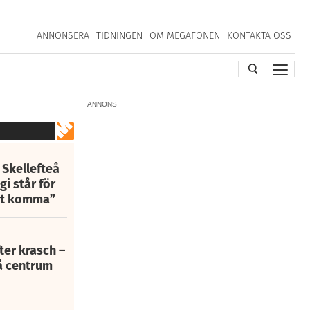
ANNONSERA
TIDNINGEN
OM MEGAFONEN
KONTAKTA OSS
ANNONS
 Skellefteå
i står för
att komma”
fter krasch –
eå centrum