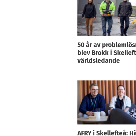
50 år av problemlös
blev Brokk i Skellef
världsledande
AFRY i Skellefteå: H