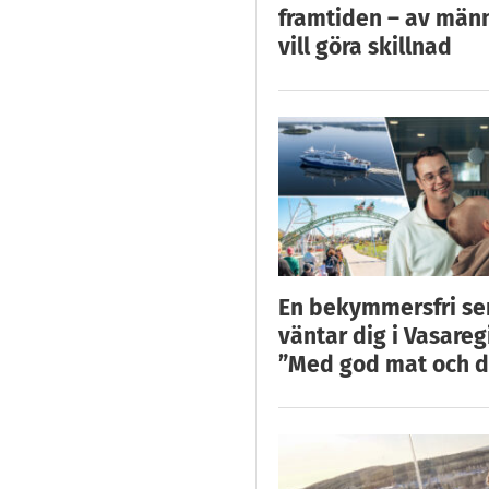
framtiden – av män
vill göra skillnad
En bekymmersfri s
väntar dig i Vasareg
”Med god mat och d