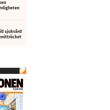
ken
mligheten
ill sjukvård
i mitträcket