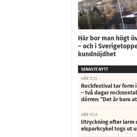
Här bor man högt ö
– och i Sverigetoppe
kundnöjdhet
SENASTE NYTT
IGÅR 15:33
Rockfestival tar form i
– två dagar rocknostalg
dörren: ”Det är bara 
IGÅR 10:23
Utryckning efter larm
elsparkcykel togs ut 