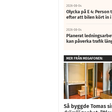
2026-08-04
Olycka på E 4: Person t
efter att bilen kört in 
2026-08-04
Planerat ledningsarbet
kan påverka trafik län
MER FRÅN MEGAFONEN:
Så byggde Tomas si