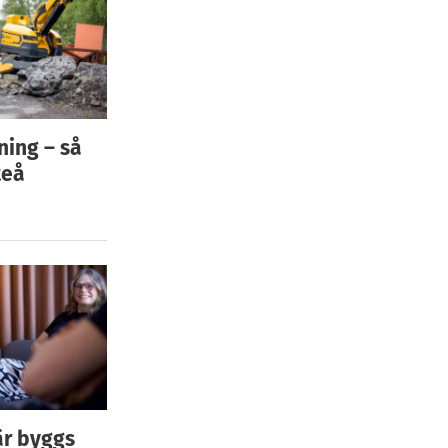
ning – så
teå
är byggs