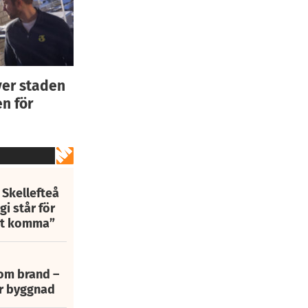
ver staden
n för
 Skellefteå
i står för
att komma”
 om brand –
ur byggnad