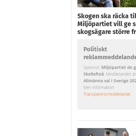
Skogen ska räcka till
Miljöpartiet vill ge
skogsägare större fr
Politiskt
reklammeddeland
Sponsor:
Miljöpartiet de g
Skellefteå
. Meddelandet är k
Allmänna val i Sverige 20
Mer information:
Transparensmeddelande
.