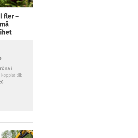
 fler –
 små
ihet
e
röna i
opplat till:
26
.