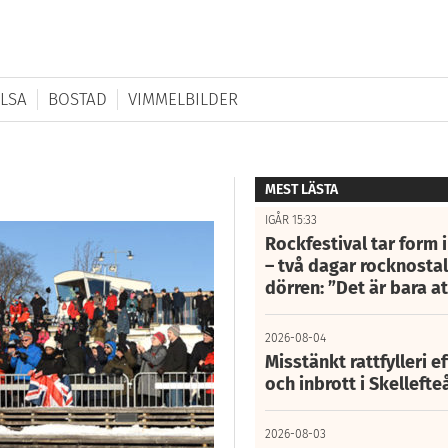
LSA
BOSTAD
VIMMELBILDER
MEST LÄSTA
IGÅR 15:33
Rockfestival tar form i
– två dagar rocknostalg
dörren: ”Det är bara 
2026-08-04
Misstänkt rattfylleri e
och inbrott i Skelleft
2026-08-03