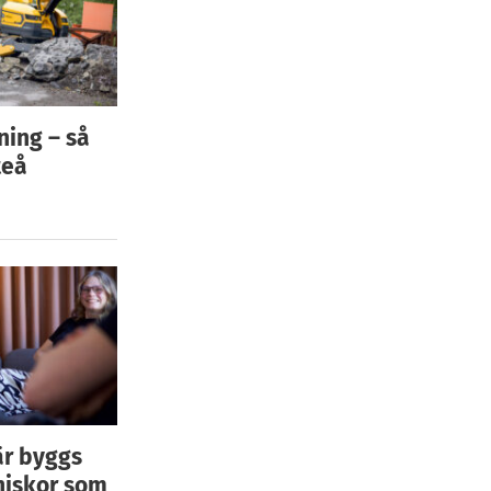
ning – så
teå
är byggs
niskor som