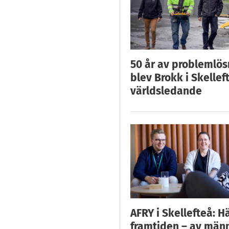
50 år av problemlös
blev Brokk i Skellef
världsledande
AFRY i Skellefteå: H
framtiden – av män