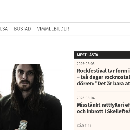
LSA
BOSTAD
VIMMELBILDER
MEST LÄSTA
2026-08-05
Rockfestival tar form i
– två dagar rocknostalg
dörren: ”Det är bara 
2026-08-04
Misstänkt rattfylleri e
och inbrott i Skelleft
IGÅR 11:11