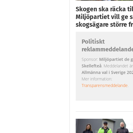
Skogen ska räcka till
Miljöpartiet vill ge
skogsägare större fr
Politiskt
reklammeddeland
Sponsor:
Miljöpartiet de g
Skellefteå
. Meddelandet är k
Allmänna val i Sverige 20
Mer information:
Transparensmeddelande
.