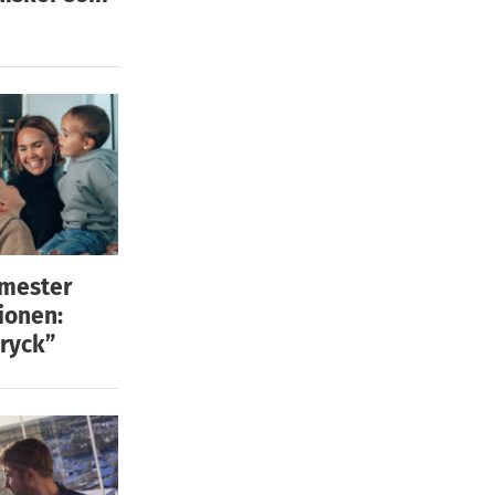
emester
ionen:
ryck”