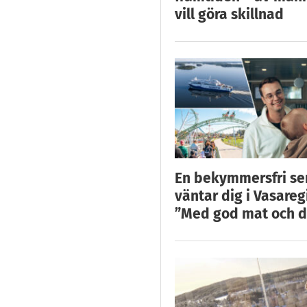
vill göra skillnad
En bekymmersfri s
väntar dig i Vasareg
”Med god mat och d