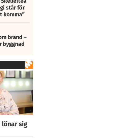
 Skellefteå
i står för
att komma”
 om brand –
ur byggnad
 lönar sig