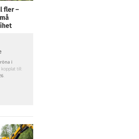
 fler –
 små
ihet
e
röna i
opplat till:
26
.