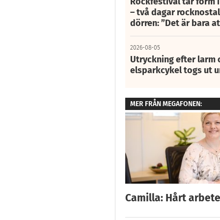
Rockfestival tar form i
– två dagar rocknostalg
dörren: ”Det är bara 
2026-08-05
Utryckning efter larm
elsparkcykel togs ut 
MER FRÅN MEGAFONEN:
Camilla: Hårt arbete