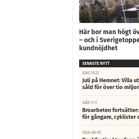
Här bor man högt ö
– och i Sverigetoppe
kundnöjdhet
SENASTE NYTT
IDAG 10:22
Juli på Hemnet: Villa u
såld för över tio miljo
IGÅR 11:11
Broarbeten fortsätter
för gångare, cyklister 
2026-08-05