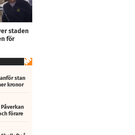
ver staden
n för
tanför stan
ner kronor
: Påverkan
och förare