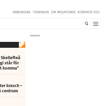
ANNONSERA
TIDNINGEN
OM MEGAFONEN
KONTAKTA OSS
ANNONS
 Skellefteå
i står för
att komma”
fter krasch –
eå centrum