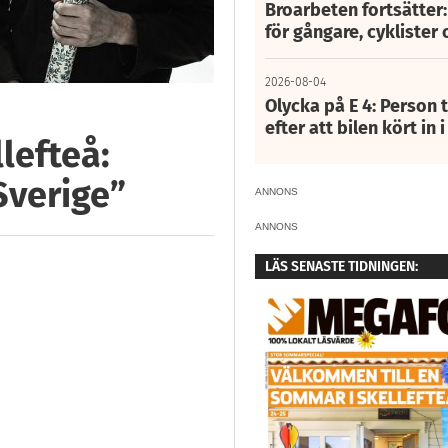
Broarbeten fortsätter
för gångare, cyklister 
2026-08-04
Olycka på E 4: Person t
efter att bilen kört in 
lefteå:
Sverige”
ANNONS
ANNONS
LÄS SENASTE TIDNINGEN: