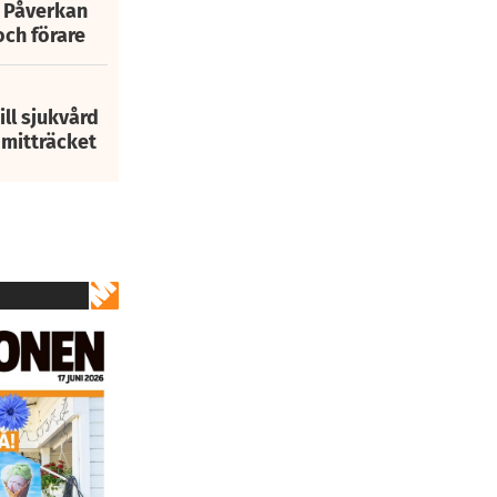
: Påverkan
och förare
ill sjukvård
i mitträcket