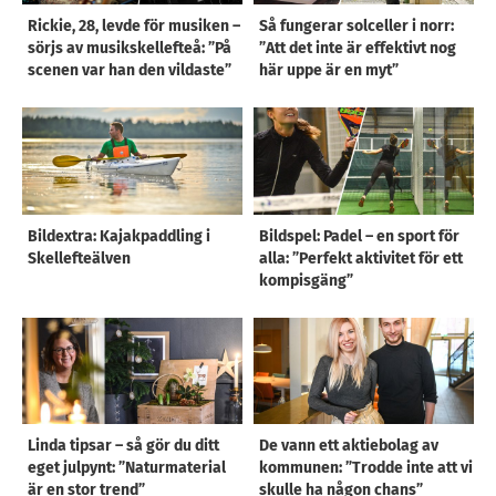
Rickie, 28, levde för musiken –
Så fungerar solceller i norr:
sörjs av musikskellefteå: ”På
”Att det inte är effektivt nog
scenen var han den vildaste”
här uppe är en myt”
Bildextra: Kajakpaddling i
Bildspel: Padel – en sport för
Skellefteälven
alla: ”Perfekt aktivitet för ett
kompisgäng”
Linda tipsar – så gör du ditt
De vann ett aktiebolag av
eget julpynt: ”Naturmaterial
kommunen: ”Trodde inte att vi
är en stor trend”
skulle ha någon chans”