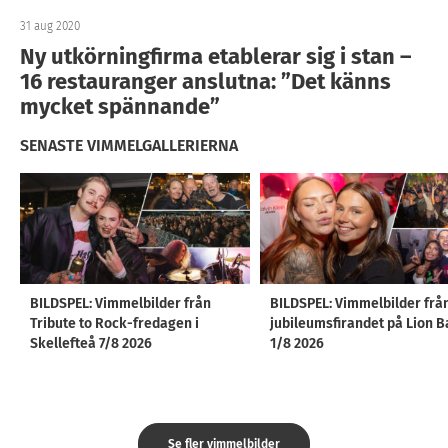
31 aug 2020
Ny utkörningfirma etablerar sig i stan –
16 restauranger anslutna: ”Det känns
mycket spännande”
SENASTE VIMMELGALLERIERNA
BILDSPEL: Vimmelbilder från
BILDSPEL: Vimmelbilder frå
Tribute to Rock-fredagen i
jubileumsfirandet på Lion B
Skellefteå 7/8 2026
1/8 2026
Se fler vimmelbilder