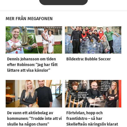
MER FRÅN MEGAFONEN
Dennis Johansson om tiden
Bildextra: Bubble Soccer
efter Robinson: ”Jag har fått
lättare att visa känslor”
De vann ett aktiebolag av
Förtvivlan, hopp och
kommunen: ”Trodde inte att vi
framtidstro – så har
skulle ha någon chans”
Skellefteås näringsliv klarat