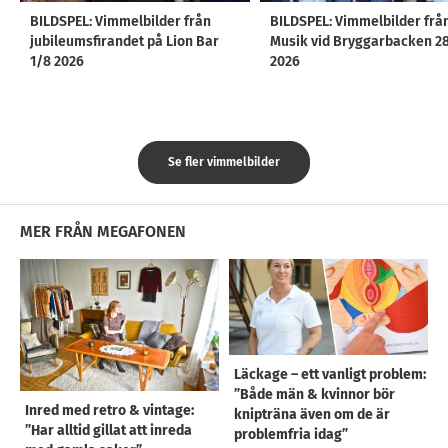
BILDSPEL: Vimmelbilder från
BILDSPEL: Vimmelbilder frå
jubileumsfirandet på Lion Bar
Musik vid Bryggarbacken 2
1/8 2026
2026
Se fler vimmelbilder
MER FRÅN MEGAFONEN
Läckage – ett vanligt problem:
”Både män & kvinnor bör
Inred med retro & vintage:
knipträna även om de är
”Har alltid gillat att inreda
problemfria idag”