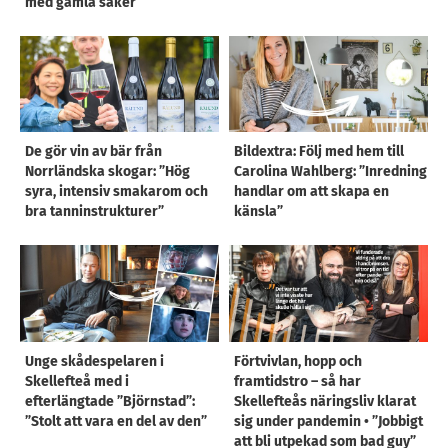
med gamla saker”
De gör vin av bär från
Bildextra: Följ med hem till
Norrländska skogar: ”Hög
Carolina Wahlberg: ”Inredning
syra, intensiv smakarom och
handlar om att skapa en
bra tanninstrukturer”
känsla”
Unge skådespelaren i
Förtvivlan, hopp och
Skellefteå med i
framtidstro – så har
efterlängtade ”Björnstad”:
Skellefteås näringsliv klarat
”Stolt att vara en del av den”
sig under pandemin • ”Jobbigt
att bli utpekad som bad guy”