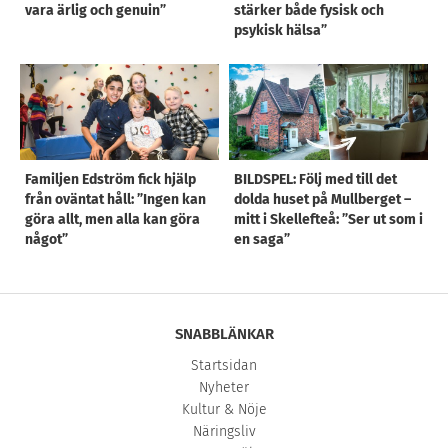
vara ärlig och genuin”
stärker både fysisk och
psykisk hälsa”
Familjen Edström fick hjälp
BILDSPEL: Följ med till det
från oväntat håll: ”Ingen kan
dolda huset på Mullberget –
göra allt, men alla kan göra
mitt i Skellefteå: ”Ser ut som i
något”
en saga”
SNABBLÄNKAR
Startsidan
Nyheter
Kultur & Nöje
Näringsliv