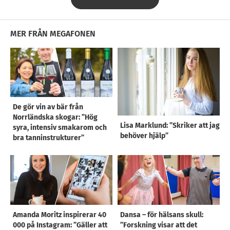
MER FRÅN MEGAFONEN
De gör vin av bär från
Norrländska skogar: ”Hög
Lisa Marklund: ”Skriker att jag
syra, intensiv smakarom och
behöver hjälp”
bra tanninstrukturer”
Amanda Moritz inspirerar 40
Dansa – för hälsans skull:
000 på Instagram: ”Gäller att
”Forskning visar att det