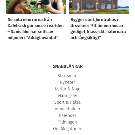
De söta ekorrarna från
Bygger stort Jörnträhus i
Kalvträsk gör succé i världen
Ursviken: ”Ett timmerhus är
– Danis film har setts av
gediget, klassiskt, naturnära
miljoner: ”Väldigt oväntat”
och långsiktigt”
SNABBLÄNKAR
Startsidan
Nyheter
Kultur & Nöje
Näringsliv
Sport & Hälsa
Vimmelbilder
Kalender
Tidningen
Om Megafonen