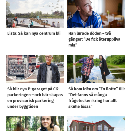
Lista: Så kan nya centrum bli
Han lurade döden – två
gånger: ”De fick återuppliva
mig”
Så blir nya P-garaget på CK-
Så kom idén om ”En flotte” till:
parkeringen – och här skapas
”Det fanns så många
en provisorisk parkering
frågetecken kring hur allt
under byggtiden
skulle lösas”