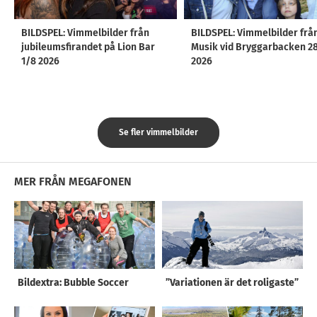
BILDSPEL: Vimmelbilder från
BILDSPEL: Vimmelbilder frå
jubileumsfirandet på Lion Bar
Musik vid Bryggarbacken 2
1/8 2026
2026
Se fler vimmelbilder
MER FRÅN MEGAFONEN
Bildextra: Bubble Soccer
”Variationen är det roligaste”