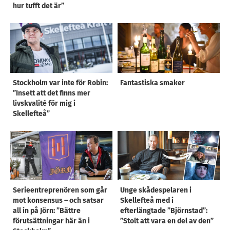
hur tufft det är”
Stockholm var inte för Robin:
Fantastiska smaker
”Insett att det finns mer
livskvalité för mig i
Skellefteå”
Serieentreprenören som går
Unge skådespelaren i
mot konsensus – och satsar
Skellefteå med i
all in på Jörn: ”Bättre
efterlängtade ”Björnstad”:
förutsättningar här än i
”Stolt att vara en del av den”