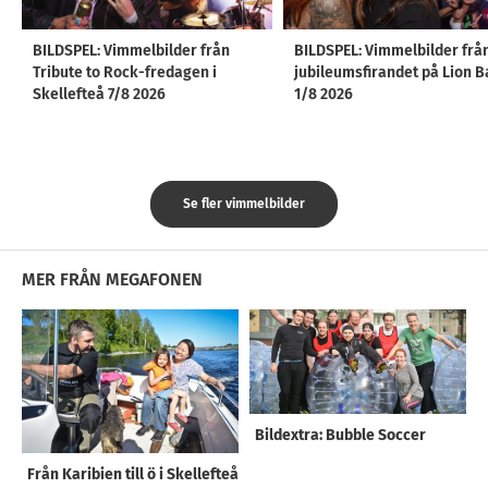
BILDSPEL: Vimmelbilder från
BILDSPEL: Vimmelbilder frå
Tribute to Rock-fredagen i
jubileumsfirandet på Lion B
Skellefteå 7/8 2026
1/8 2026
Se fler vimmelbilder
MER FRÅN MEGAFONEN
Bildextra: Bubble Soccer
Från Karibien till ö i Skellefteå