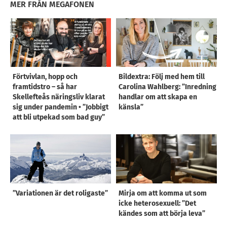
MER FRÅN MEGAFONEN
Förtvivlan, hopp och
Bildextra: Följ med hem till
framtidstro – så har
Carolina Wahlberg: ”Inredning
Skellefteås näringsliv klarat
handlar om att skapa en
sig under pandemin • ”Jobbigt
känsla”
att bli utpekad som bad guy”
”Variationen är det roligaste”
Mirja om att komma ut som
icke heterosexuell: ”Det
kändes som att börja leva”