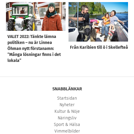
VALET 2022: Tänkte lämna
politiken – nu är Linnea
Från Karibien till ö i Skellefteå
Öhman nytt förstanamn:
”Många lösningar finns i det
lokala”
SNABBLÄNKAR
Startsidan
Nyheter
Kultur & Nöje
Näringsliv
Sport & Hälsa
Vimmelbilder