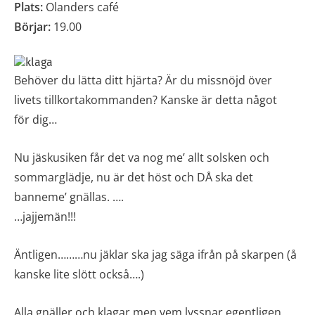
Plats:
Olanders café
Börjar:
19.00
Behöver du lätta ditt hjärta? Är du missnöjd över
livets tillkortakommanden? Kanske är detta något
för dig…
Nu jäskusiken får det va nog me’ allt solsken och
sommarglädje, nu är det höst och DÅ ska det
banneme’ gnällas. ….
…jajjemän!!!
Äntligen………nu jäklar ska jag säga ifrån på skarpen (å
kanske lite slött också….)
Alla gnäller och klagar men vem lyssnar egentligen