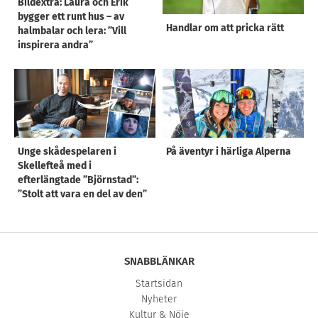
Bildextra: Laura och Erik
bygger ett runt hus – av
Handlar om att pricka rätt
halmbalar och lera: ”Vill
inspirera andra”
Unge skådespelaren i
På äventyr i härliga Alperna
Skellefteå med i
efterlängtade ”Björnstad”:
”Stolt att vara en del av den”
SNABBLÄNKAR
Startsidan
Nyheter
Kultur & Nöje