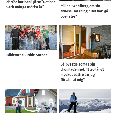
därför bor han i Jörn: ”Det har
Mikael Wahlberg om sin
varit många mörka år”
fitness-satsning: ”Det kan gå
över styr”
Bildextra: Bubble Soccer
Så byggde Tomas sin
drömlägenhet: ”Blev långt
mycket bättre än jag
förväntat mig”