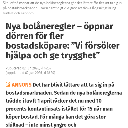
Skellefteå menar att de nya bolånereglerna gör det lättare för fler att ta sig in
på bostadsmarknaden – men samtidigt viktigare att tänka långsiktigt kring
buffert och ekonomi.
Nya bolåneregler – öppnar
dörren för fler
bostadsköpare: ”Vi försöker
hjälpa och ge trygghet”
Publicerad 02 jun 2026, kl 14:54
(uppdaterad 02 jun 2026, kl 18:20)
ANNONS
Det har blivit lättare att ta sig in på
bostadsmarknaden. Sedan de nya bolånereglerna
trädde i kraft 1 april räcker det nu med 10
procents kontantinsats istället för 15 när man
köper bostad. För många kan det göra stor
skillnad – inte minst yngre och