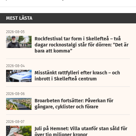
MEST LÄSTA
2026-08-05
Rockfestival tar form i Skellefteå – två
dagar rocknostalgi står för dörren: ”Det är
bara att komma”
2026-08-04
Misstänkt rattfylleri efter krasch – och
inbrott i Skellefteå centrum
2026-08-06
Broarbeten fortsätter: Påverkan för
gångare, cyklister och förare
2026-08-07
Juli på Hemnet: Villa utanför stan såld för
över tio miljoner kronor