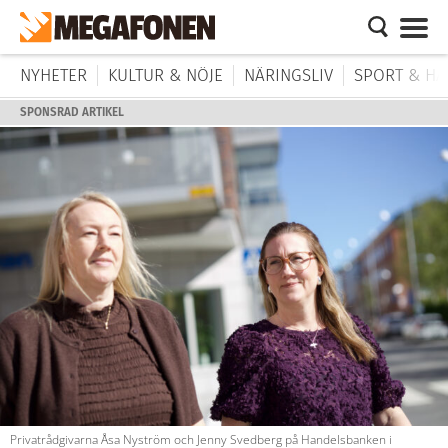
NYHETER
KULTUR & NÖJE
NÄRINGSLIV
SPORT & HÄ
SPONSRAD ARTIKEL
Privatrådgivarna Åsa Nyström och Jenny Svedberg på Handelsbanken i