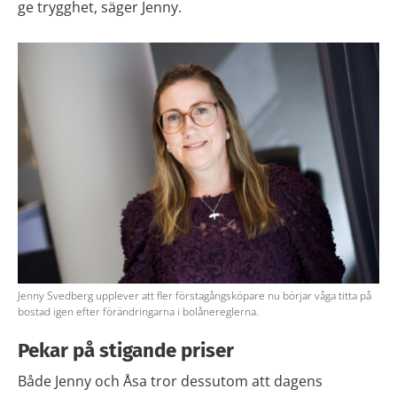
ge trygghet, säger Jenny.
Jenny Svedberg upplever att fler förstagångsköpare nu börjar våga titta på
bostad igen efter förändringarna i bolånereglerna.
Pekar på stigande priser
Både Jenny och Åsa tror dessutom att dagens