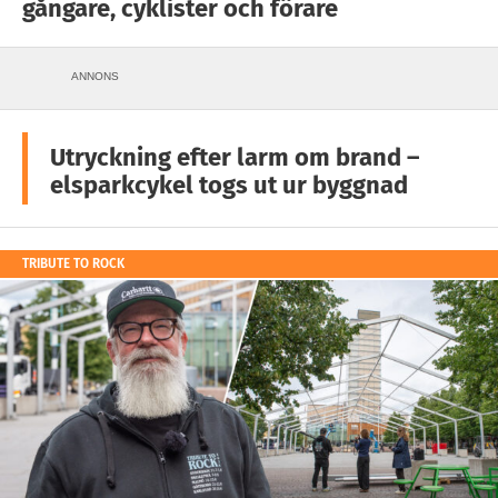
gångare, cyklister och förare
ANNONS
Utryckning efter larm om brand –
elsparkcykel togs ut ur byggnad
TRIBUTE TO ROCK