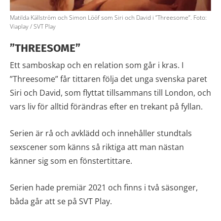
Matilda Källström och Simon Lööf som Siri och David i ”Threesome”. Foto:
Viaplay / SVT Play
”THREESOME”
Ett samboskap och en relation som går i kras. I
”Threesome” får tittaren följa det unga svenska paret
Siri och David, som flyttat tillsammans till London, och
vars liv för alltid förändras efter en trekant på fyllan.
Serien är rå och avklädd och innehåller stundtals
sexscener som känns så riktiga att man nästan
känner sig som en fönstertittare.
Serien hade premiär 2021 och finns i två säsonger,
båda går att se på SVT Play.