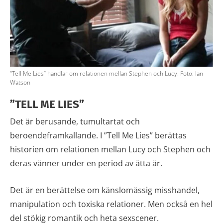
”Tell Me Lies” handlar om relationen mellan Stephen och Lucy. Foto: Ian
Watson
”TELL ME LIES”
Det är berusande, tumultartat och
beroendeframkallande. I ”Tell Me Lies” berättas
historien om relationen mellan Lucy och Stephen och
deras vänner under en period av åtta år.
Det är en berättelse om känslomässig misshandel,
manipulation och toxiska relationer. Men också en hel
del stökig romantik och heta sexscener.