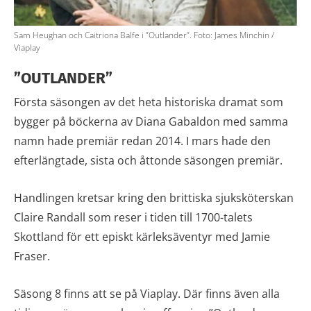
Sam Heughan och Caitriona Balfe i ”Outlander”. Foto: James Minchin /
Viaplay
”OUTLANDER”
Första säsongen av det heta historiska dramat som
bygger på böckerna av Diana Gabaldon med samma
namn hade premiär redan 2014. I mars hade den
efterlängtade, sista och åttonde säsongen premiär.
Handlingen kretsar kring den brittiska sjuksköterskan
Claire Randall som reser i tiden till 1700-talets
Skottland för ett episkt kärleksäventyr med Jamie
Fraser.
Säsong 8 finns att se på Viaplay. Där finns även alla