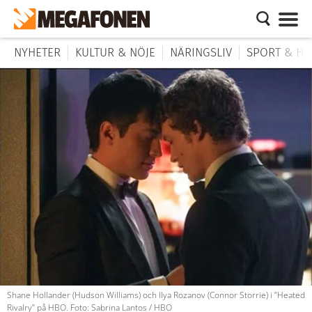
NYHETER
KULTUR & NÖJE
NÄRINGSLIV
SPORT & HÄ
Shane Hollander (Hudson Williams) och Ilya Rozanov (Connor Storrie) i ”Heated
Rivalry” på HBO. Foto: Sabrina Lantos / HBO