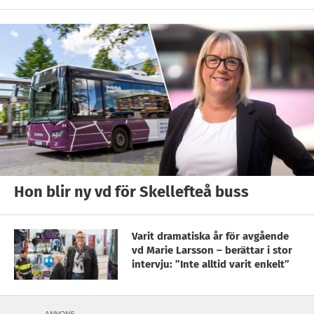
Hon blir ny vd för Skellefteå buss
Varit dramatiska år för avgående
vd Marie Larsson – berättar i stor
intervju: ”Inte alltid varit enkelt”
ANNONS