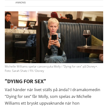
ANNONS
Michelle Williams spelar cancersjuka Molly i ”Dying for sex” på Disney+.
Foto: Sarah Shatz / FX / Disney
”DYING FOR SEX”
Vad händer när livet ställs på ända? I dramakomedin
”Dying for sex” får Molly, som spelas av Michelle
Williams ett bryskt uppvaknande när hon