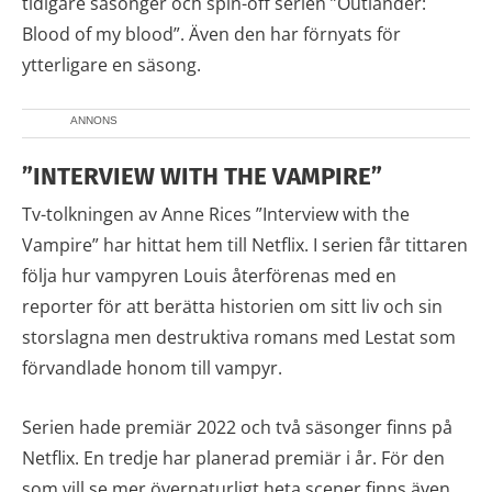
tidigare säsonger och spin-off serien ”Outlander:
Blood of my blood”. Även den har förnyats för
ytterligare en säsong.
ANNONS
”INTERVIEW WITH THE VAMPIRE”
Tv-tolkningen av Anne Rices ”Interview with the
Vampire” har hittat hem till Netflix. I serien får tittaren
följa hur vampyren Louis återförenas med en
reporter för att berätta historien om sitt liv och sin
storslagna men destruktiva romans med Lestat som
förvandlade honom till vampyr.
Serien hade premiär 2022 och två säsonger finns på
Netflix. En tredje har planerad premiär i år. För den
som vill se mer övernaturligt heta scener finns även