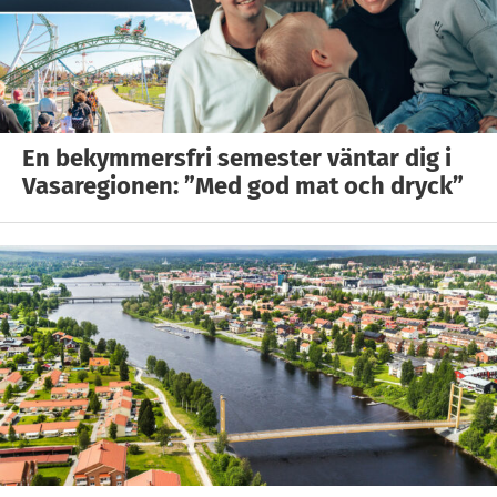
En bekymmersfri semester väntar dig i
Vasaregionen: ”Med god mat och dryck”