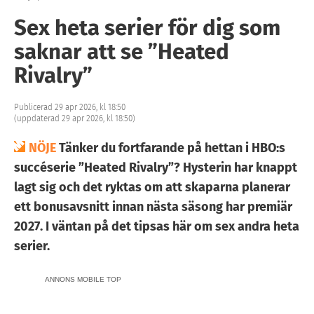
Sex heta serier för dig som
saknar att se ”Heated
Rivalry”
Publicerad 29 apr 2026, kl 18:50
(uppdaterad 29 apr 2026, kl 18:50)
NÖJE
Tänker du fortfarande på hettan i HBO:s
succéserie ”Heated Rivalry”? Hysterin har knappt
lagt sig och det ryktas om att skaparna planerar
ett bonusavsnitt innan nästa säsong har premiär
2027. I väntan på det tipsas här om sex andra heta
serier.
ANNONS MOBILE TOP