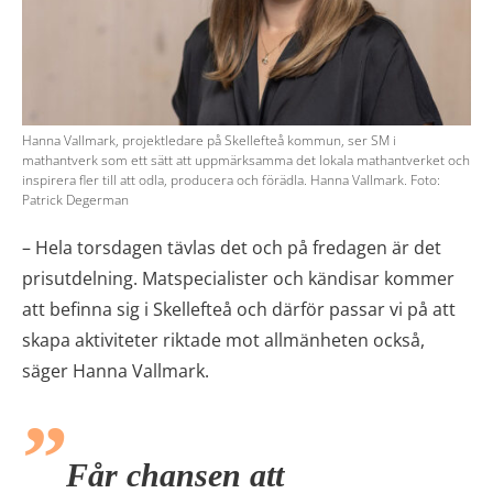
Hanna Vallmark, projektledare på Skellefteå kommun, ser SM i
mathantverk som ett sätt att uppmärksamma det lokala mathantverket och
inspirera fler till att odla, producera och förädla. Hanna Vallmark. Foto:
Patrick Degerman
– Hela torsdagen tävlas det och på fredagen är det
prisutdelning. Matspecialister och kändisar kommer
att befinna sig i Skellefteå och därför passar vi på att
skapa aktiviteter riktade mot allmänheten också,
säger Hanna Vallmark.
Får chansen att