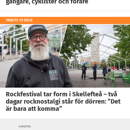
gångare, cyklister och förare
TRIBUTE TO ROCK
Rockfestival tar form i Skellefteå – två
dagar rocknostalgi står för dörren: ”Det
är bara att komma”
ANNONS