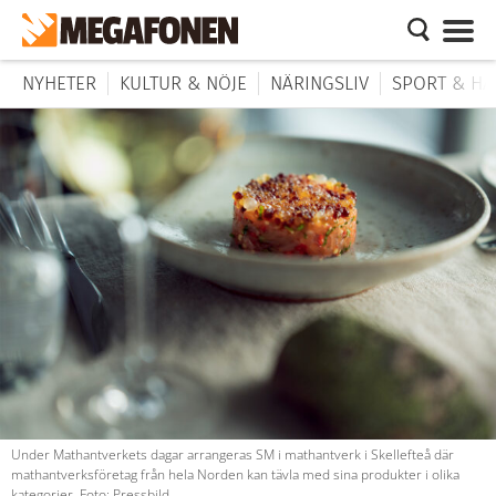
NYHETER
KULTUR & NÖJE
NÄRINGSLIV
SPORT & HÄ
Under Mathantverkets dagar arrangeras SM i mathantverk i Skellefteå där
mathantverksföretag från hela Norden kan tävla med sina produkter i olika
kategorier. Foto: Pressbild