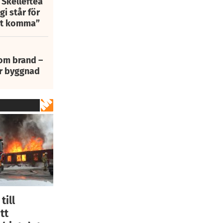
 Skellefteå
i står för
att komma”
 om brand –
ur byggnad
till
tt