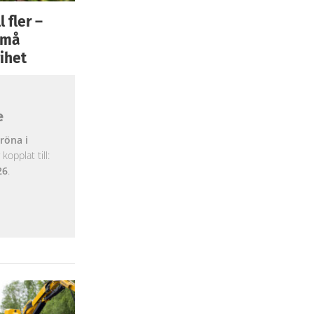
 fler –
 små
ihet
e
röna i
opplat till:
26
.