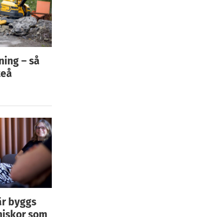
ning – så
teå
är byggs
niskor som