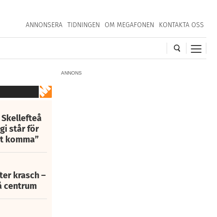
ANNONSERA
TIDNINGEN
OM MEGAFONEN
KONTAKTA OSS
ANNONS
 Skellefteå
i står för
att komma”
fter krasch –
eå centrum