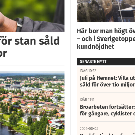
Här bor man högt ö
för stan såld
– och i Sverigetoppe
kundnöjdhet
or
SENASTE NYTT
IDAG 10:22
Juli på Hemnet: Villa u
såld för över tio miljo
IGÅR 11:11
Broarbeten fortsätter
för gångare, cyklister 
2026-08-05