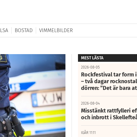
LSA
BOSTAD
VIMMELBILDER
MEST LÄSTA
2026-08-05
Rockfestival tar form i
– två dagar rocknostalg
dörren: ”Det är bara 
2026-08-04
Misstänkt rattfylleri e
och inbrott i Skelleft
IGÅR 11:11