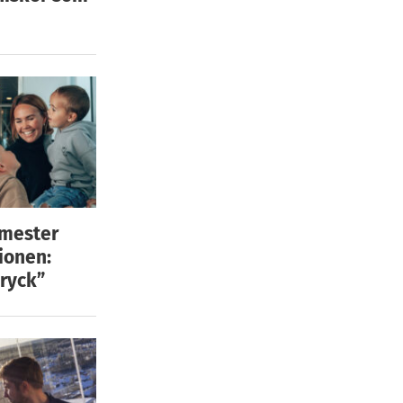
emester
ionen:
ryck”