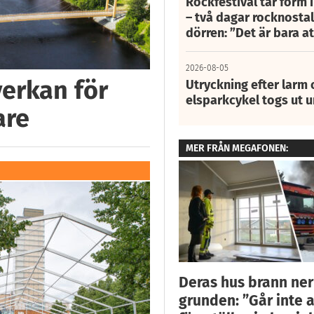
Rockfestival tar form i
– två dagar rocknostalg
dörren: ”Det är bara 
2026-08-05
verkan för
Utryckning efter larm
elsparkcykel togs ut 
are
MER FRÅN MEGAFONEN:
Deras hus brann ner 
grunden: ”Går inte a