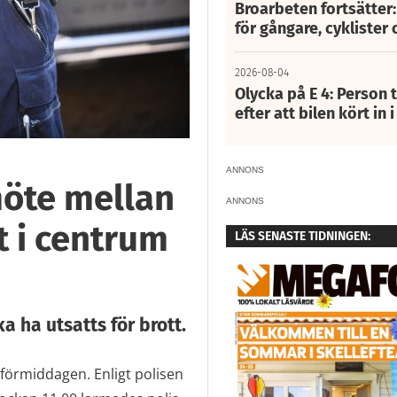
Broarbeten fortsätter
för gångare, cyklister 
2026-08-04
Olycka på E 4: Person t
efter att bilen kört in 
ANNONS
möte mellan
ANNONS
 i centrum
LÄS SENASTE TIDNINGEN:
a ha utsatts för brott.
sförmiddagen. Enligt polisen