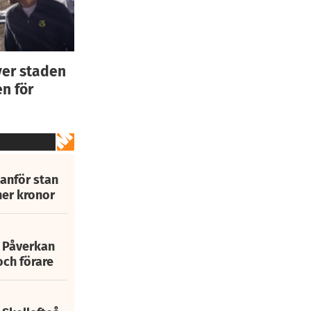
ver staden
n för
tanför stan
ner kronor
: Påverkan
och förare