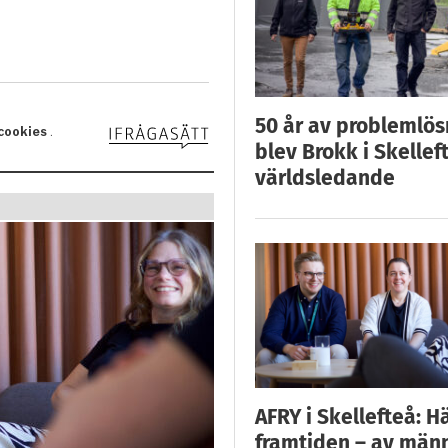
50 år av problemlös
blev Brokk i Skellef
världsledande
AFRY i Skellefteå: H
framtiden – av män