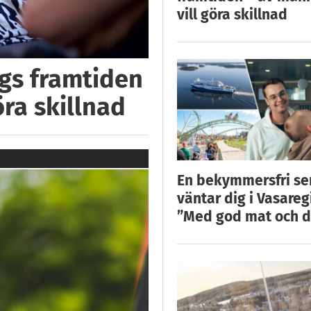
vill göra skillnad
ggs framtiden
öra skillnad
En bekymmersfri s
väntar dig i Vasareg
”Med god mat och d