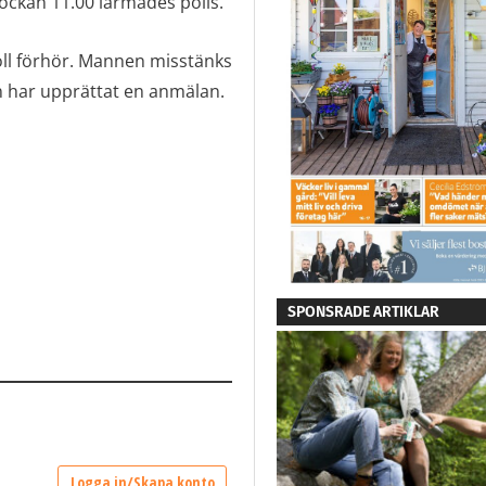
lockan 11.00 larmades polis.
höll förhör. Mannen misstänks
n har upprättat en anmälan.
SPONSRADE ARTIKLAR