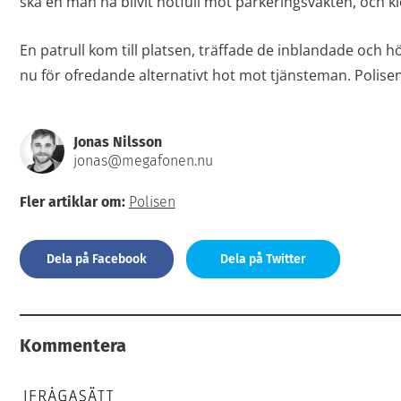
ska en man ha blivit hotfull mot parkeringsvakten, och k
En patrull kom till platsen, träffade de inblandade och 
nu för ofredande alternativt hot mot tjänsteman. Polise
Jonas Nilsson
jonas@megafonen.nu
Fler artiklar om:
Polisen
Dela på Facebook
Dela på Twitter
Kommentera