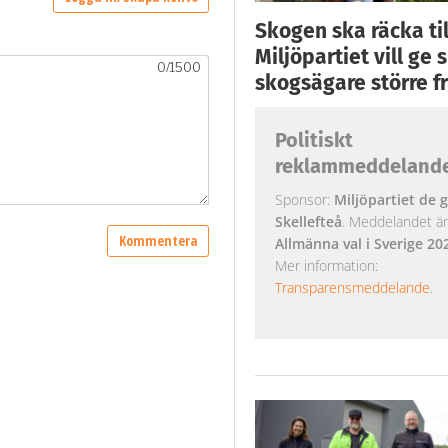
Skogen ska räcka till
Miljöpartiet vill ge
skogsägare större fr
Politiskt
reklammeddeland
Sponsor:
Miljöpartiet de g
Skellefteå
. Meddelandet är k
Allmänna val i Sverige 20
Mer information:
Transparensmeddelande
.