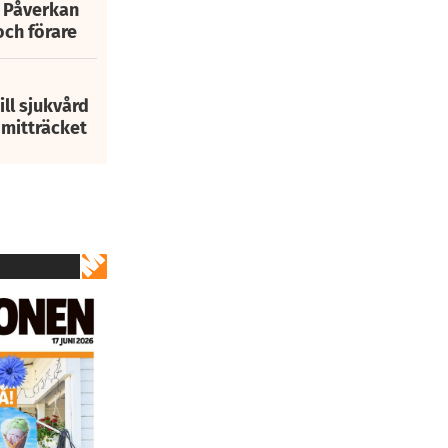
: Påverkan
och förare
ill sjukvård
i mitträcket