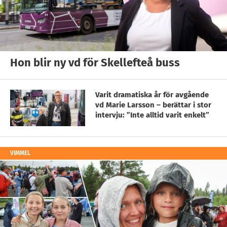
Hon blir ny vd för Skellefteå buss
Varit dramatiska år för avgående
vd Marie Larsson – berättar i stor
intervju: ”Inte alltid varit enkelt”
VIMMEL