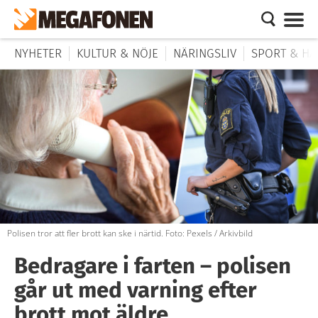
NYHETER
KULTUR & NÖJE
NÄRINGSLIV
SPORT & HÄ
Polisen tror att fler brott kan ske i närtid. Foto: Pexels / Arkivbild
Bedragare i farten – polisen
går ut med varning efter
brott mot äldre