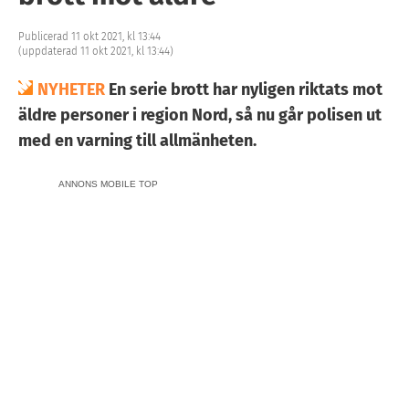
Publicerad 11 okt 2021, kl 13:44
(uppdaterad 11 okt 2021, kl 13:44)
NYHETER
En serie brott har nyligen riktats mot
äldre personer i region Nord, så nu går polisen ut
med en varning till allmänheten.
ANNONS MOBILE TOP