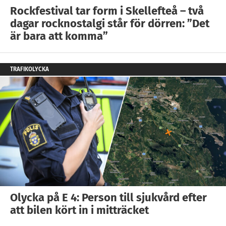
Rockfestival tar form i Skellefteå – två
dagar rocknostalgi står för dörren: ”Det
är bara att komma”
TRAFIKOLYCKA
Olycka på E 4: Person till sjukvård efter
att bilen kört in i mitträcket