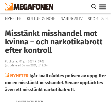
NYHETER
KULTUR & NÖJE
NÄRINGSLIV
SPORT & HÄ
Misstänkt misshandel mot
kvinna – och narkotikabrott
efter kontroll
Publicerad 04 jun 2021, kl 09:08
(uppdaterad 04 jun 2021, kl 12:06)
NYHETER
Igår kväll nåddes polisen av uppgifter
om en misstänkt misshandel. Senare upptäcktes
även ett misstänkt narkotikabrott.
ANNONS MOBILE TOP