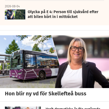
2026-08-04
Olycka på E 4: Person till sjukvård efter
att bilen kört in i mitträcket
Hon blir ny vd för Skellefteå buss