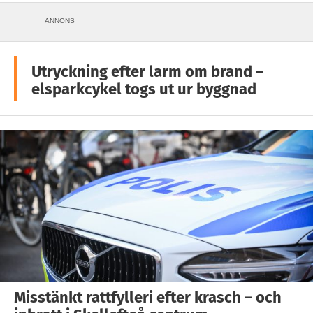
ANNONS
Utryckning efter larm om brand –
elsparkcykel togs ut ur byggnad
Misstänkt rattfylleri efter krasch – och