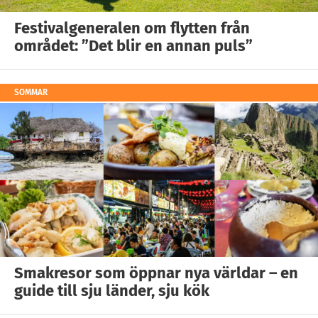
Festivalgeneralen om flytten från
området: ”Det blir en annan puls”
SOMMAR
Smakresor som öppnar nya världar – en
guide till sju länder, sju kök