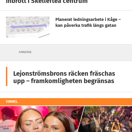
inbrott i Skellefteå centrum
Planerat ledningsarbete i Kåge –
kan påverka trafik längs gatan
ANNONS
Lejonströmsbrons räcken fräschas
upp – framkomligheten begränsas
VIMMEL