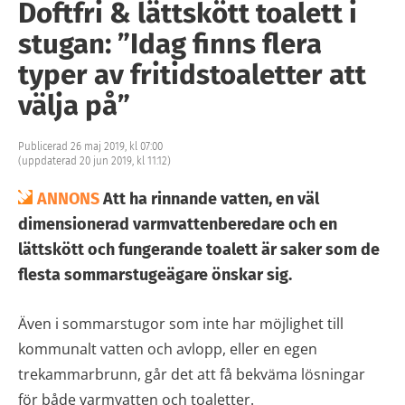
Doftfri & lättskött toalett i
stugan: ”Idag finns flera
typer av fritidstoaletter att
välja på”
Publicerad 26 maj 2019, kl 07:00
(uppdaterad 20 jun 2019, kl 11:12)
ANNONS
Att ha rinnande vatten, en väl
dimensionerad varmvattenberedare och en
lättskött och fungerande toalett är saker som de
flesta sommarstugeägare önskar sig.
Även i sommarstugor som inte har möjlighet till
kommunalt vatten och avlopp, eller en egen
trekammarbrunn, går det att få bekväma lösningar
för både varmvatten och toaletter.