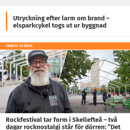
Utryckning efter larm om brand –
elsparkcykel togs ut ur byggnad
TRIBUTE TO ROCK
Rockfestival tar form i Skellefteå – två
dagar rocknostalgi står för dörren: ”Det