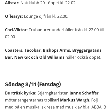
Allstar:
Nattklubb 20+ öppet kl. 22-02.
O´learys:
Lounge dj från kl. 22.00.
Carl-Viktor:
Trubadurer underhåller från kl. 22.00 till
02.00.
Coasters, Ta
cobar, Bishops Arms, Bryggargatans
Bar, New GR och Old Williams
håller också öppet.
Söndag 8/11 (Farsdag)
Burträsk kyrka:
Stjärngitarristen
Janne Schaffer
möter tangenternas trollkarl
Markus Wargh
. Följ
med på en musikalisk resa med musik av bl.a. ABBA, B