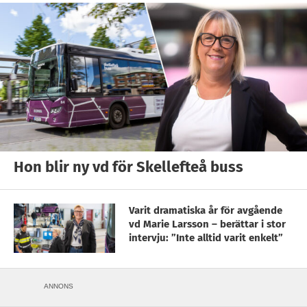
Hon blir ny vd för Skellefteå buss
Varit dramatiska år för avgående
vd Marie Larsson – berättar i stor
intervju: ”Inte alltid varit enkelt”
ANNONS