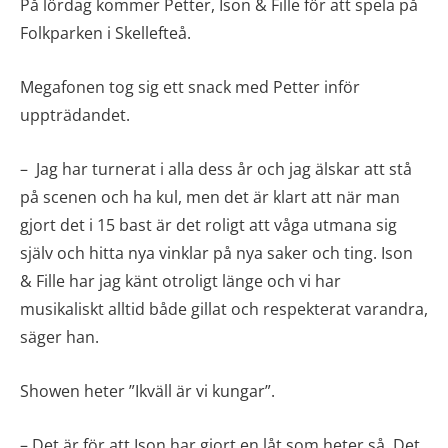
På lördag kommer Petter, Ison & Fille för att spela på
Folkparken i Skellefteå.
Megafonen tog sig ett snack med Petter inför
uppträdandet.
– Jag har turnerat i alla dess år och jag älskar att stå
på scenen och ha kul, men det är klart att när man
gjort det i 15 bast är det roligt att våga utmana sig
själv och hitta nya vinklar på nya saker och ting. Ison
& Fille har jag känt otroligt länge och vi har
musikaliskt alltid både gillat och respekterat varandra,
säger han.
Showen heter ”Ikväll är vi kungar”.
– Det är för att Ison har gjort en låt som heter så. Det