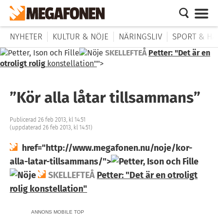
NYHETER
KULTUR & NÖJE
NÄRINGSLIV
SPORT & HÄ
SKELLEFTEÅ
Petter: "Det är en
otroligt rolig
konstellation"
">
”Kör alla låtar tillsammans”
Publicerad 26 feb 2013, kl 14:51
(uppdaterad 26 feb 2013, kl 14:51)
href="http://www.megafonen.nu/noje/kor-
alla-latar-tillsammans/">
SKELLEFTEÅ
Petter: "Det är en otroligt
rolig
konstellation"
ANNONS MOBILE TOP