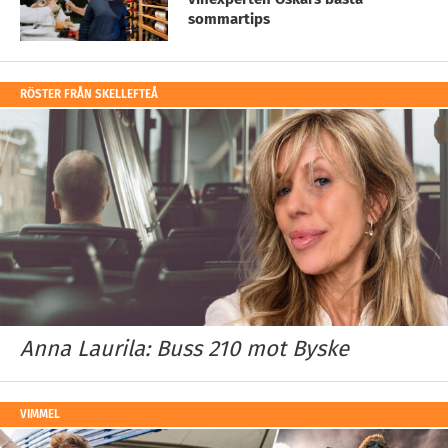
sommartips
RÖSTER FRÅN SKELLEFTEÅ
Anna Laurila: Buss 210 mot Byske
VIMMEL