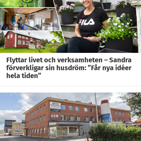
Flyttar livet och verksamheten – Sandra
förverkligar sin husdröm: ”Får nya idéer
hela tiden”