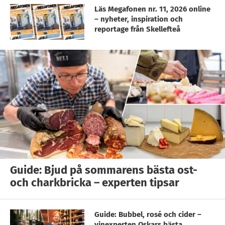
Läs Megafonen nr. 11, 2026 online
– nyheter, inspiration och
reportage från Skellefteå
Guide: Bjud på sommarens bästa ost-
och charkbricka – experten tipsar
Guide: Bubbel, rosé och cider –
vinexperten Oskars bästa