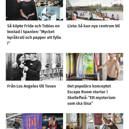
Så köpte Frida och Tobias en
Lista: Så kan nya centrum bli
bostad i Spanien: ”Mycket
byråkrati och papper att fylla
i”
Från Los Angeles till Tuvan
Det populära konceptet
Escape Room startar i
Skellefteå: ”Ett mysterium
som ska lösa”