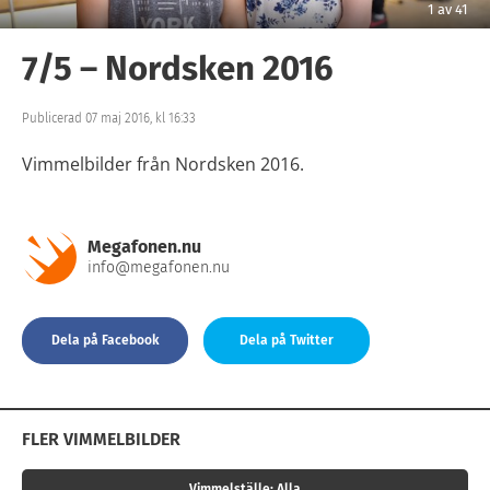
1
av
41
7/5 – Nordsken 2016
Publicerad 07 maj 2016, kl 16:33
Vimmelbilder från Nordsken 2016.
Megafonen.nu
info@megafonen.nu
Dela på Facebook
Dela på Twitter
FLER VIMMELBILDER
Vimmelställe:
Alla