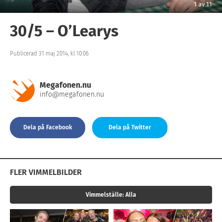
1
av
11
30/5 – O’Learys
Publicerad 31 maj 2014, kl 10:06
Megafonen.nu
info@megafonen.nu
Dela på Facebook
Dela på Twitter
FLER VIMMELBILDER
Vimmelställe:
Alla