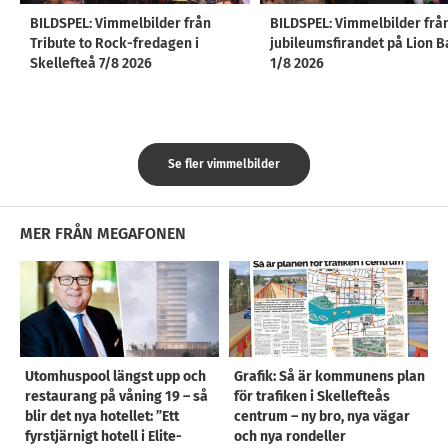
BILDSPEL: Vimmelbilder från
BILDSPEL: Vimmelbilder frå
Tribute to Rock-fredagen i
jubileumsfirandet på Lion B
Skellefteå 7/8 2026
1/8 2026
Se fler vimmelbilder
MER FRÅN MEGAFONEN
Utomhuspool längst upp och
Grafik: Så är kommunens plan
restaurang på våning 19 – så
för trafiken i Skellefteås
blir det nya hotellet: ”Ett
centrum – ny bro, nya vägar
fyrstjärnigt hotell i Elite-
och nya rondeller