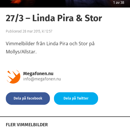
1
av
38
27/3 – Linda Pira & Stor
Publicerad 28 mar 2015, kl 12:57
Vimmelbilder från Linda Pira och Stor på
Mollys/Allstar.
Megafonen.nu
info@megafonen.nu
Dela på Facebook
Dela på Twitter
FLER VIMMELBILDER