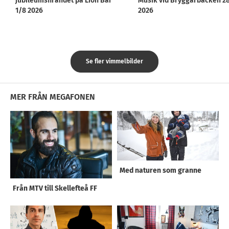
jubileumsfirandet på Lion Bar
Musik vid Bryggarbacken 2
1/8 2026
2026
Se fler vimmelbilder
MER FRÅN MEGAFONEN
Med naturen som granne
Från MTV till Skellefteå FF