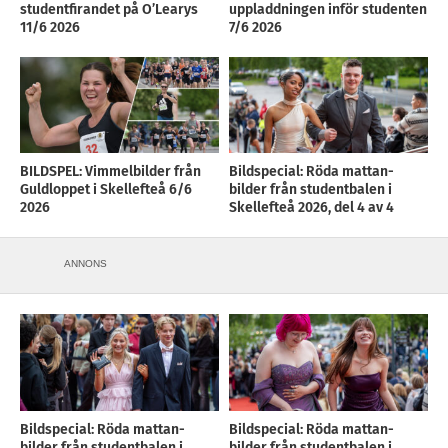
studentfirandet på O’Learys
uppladdningen inför studenten
11/6 2026
7/6 2026
BILDSPEL: Vimmelbilder från
Bildspecial: Röda mattan-
Guldloppet i Skellefteå 6/6
bilder från studentbalen i
2026
Skellefteå 2026, del 4 av 4
ANNONS
Bildspecial: Röda mattan-
Bildspecial: Röda mattan-
bilder från studentbalen i
bilder från studentbalen i