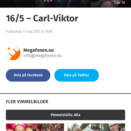
1
av
16
16/5 – Carl-Viktor
Publicerad 17 maj 2015, kl 19:09
Megafonen.nu
info@megafonen.nu
Dela på Facebook
Dela på Twitter
FLER VIMMELBILDER
Vimmelställe:
Alla