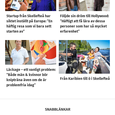
Startup från Skellefteå har
Följde sin dröm till Hollywood:
siktet inställt på Europa: ”En
”Häftigt att få lära av dessa
häftig resa som vi bara sett
personer som har så mycket
starten av”
erfarenhet”
Läckage – ett vanligt problem:
”Både män & kvinnor bör
Från Karibien till ö i Skellefteå
knipträna även om de är
problemfria idag”
SNABBLÄNKAR