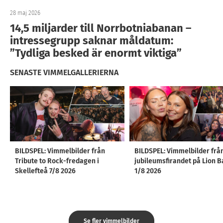
28 maj 2026
14,5 miljarder till Norrbotniabanan –
intressegrupp saknar måldatum:
”Tydliga besked är enormt viktiga”
SENASTE VIMMELGALLERIERNA
BILDSPEL: Vimmelbilder från
BILDSPEL: Vimmelbilder frå
Tribute to Rock-fredagen i
jubileumsfirandet på Lion B
Skellefteå 7/8 2026
1/8 2026
Se fler vimmelbilder