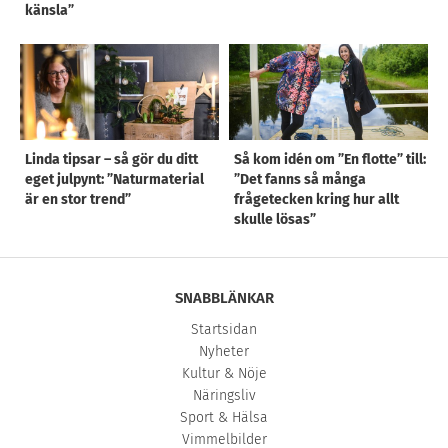
känsla”
Linda tipsar – så gör du ditt
Så kom idén om ”En flotte” till:
eget julpynt: ”Naturmaterial
”Det fanns så många
är en stor trend”
frågetecken kring hur allt
skulle lösas”
SNABBLÄNKAR
Startsidan
Nyheter
Kultur & Nöje
Näringsliv
Sport & Hälsa
Vimmelbilder