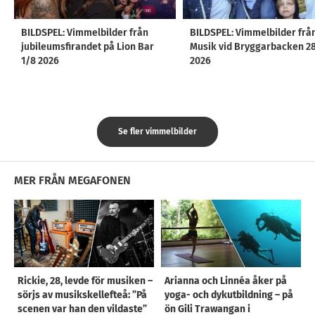
BILDSPEL: Vimmelbilder från
BILDSPEL: Vimmelbilder frå
jubileumsfirandet på Lion Bar
Musik vid Bryggarbacken 2
1/8 2026
2026
Se fler vimmelbilder
MER FRÅN MEGAFONEN
Rickie, 28, levde för musiken –
Arianna och Linnéa åker på
sörjs av musikskellefteå: ”På
yoga- och dykutbildning – på
scenen var han den vildaste”
ön Gili Trawangan i