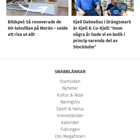
Bildspel: Så renoverade de
Kjell Dahnelius i Drängsmark
60-talsvillan på Morön – valde
är Kjell & Co-Kjell: "Inom
att riva ut allt
några år hade vi en butik i
princip varenda del av
Stockholm"
SNABBLÄNKAR
Startsidan
Nyheter
Kultur & Nöje
Näringsliv
Sport & Hälsa
Vimmelbilder
Kalender
Tidningen
Om Megafonen