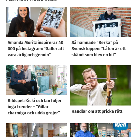
Amanda Moritz inspirerar 40
Så hamnade ”Berka” på
000 på Instagram: ”Gäller att
Svensktoppen: ”Låten är ett
vara ärlig och genuin”
skämt som blev en hit”
Bildspel: Kicki och Ian följer
inga trender – ”Gillar
Handlar om att pricka rätt
charmiga och udda grejer”