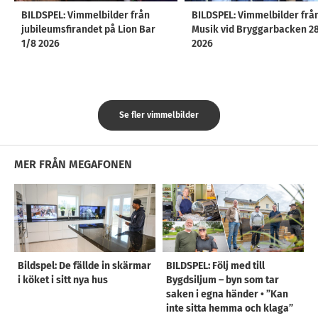
BILDSPEL: Vimmelbilder från
BILDSPEL: Vimmelbilder frå
jubileumsfirandet på Lion Bar
Musik vid Bryggarbacken 2
1/8 2026
2026
Se fler vimmelbilder
MER FRÅN MEGAFONEN
Bildspel: De fällde in skärmar
BILDSPEL: Följ med till
i köket i sitt nya hus
Bygdsiljum – byn som tar
saken i egna händer • ”Kan
inte sitta hemma och klaga”