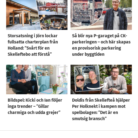
Storsatsning i Jörn lockar
Så blir nya P-garaget på CK-
fullsatta charterplan från
parkeringen – och här skapas
Holland: ”Svårt för en
en provisorisk parkering
Skelleftebo att förstå”
under byggtiden
Bildspel: Kicki och Ian följer
Doldis från Skellefteå hjälper
inga trender – ”Gillar
Per Holknekt i kampen mot
charmiga och udda grejer”
spelbolagen: ”Det är en
smutsig bransch”