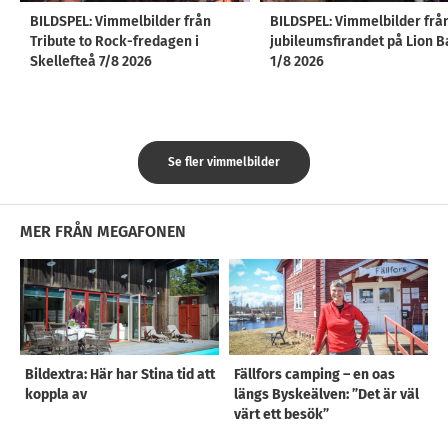
BILDSPEL: Vimmelbilder från
BILDSPEL: Vimmelbilder frå
Tribute to Rock-fredagen i
jubileumsfirandet på Lion B
Skellefteå 7/8 2026
1/8 2026
Se fler vimmelbilder
MER FRÅN MEGAFONEN
Bildextra: Här har Stina tid att
Fällfors camping – en oas
koppla av
längs Byskeälven: ”Det är väl
värt ett besök”