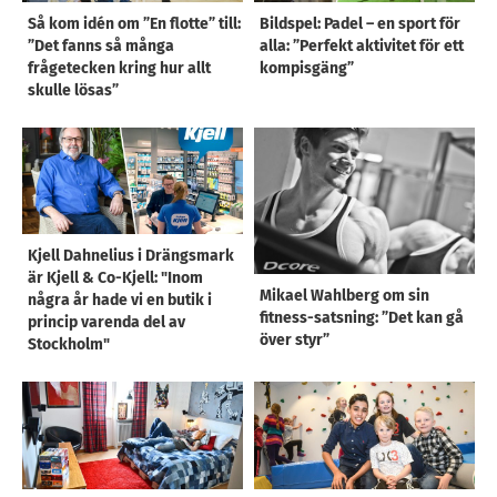
Så kom idén om ”En flotte” till:
Bildspel: Padel – en sport för
”Det fanns så många
alla: ”Perfekt aktivitet för ett
frågetecken kring hur allt
kompisgäng”
skulle lösas”
Kjell Dahnelius i Drängsmark
är Kjell & Co-Kjell: "Inom
Mikael Wahlberg om sin
några år hade vi en butik i
fitness-satsning: ”Det kan gå
princip varenda del av
över styr”
Stockholm"