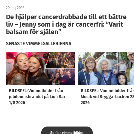
20 maj 2026
De hjälper cancerdrabbade till ett bättre
liv – Jenny som i dag är cancerfri: ”Varit
balsam för själen”
SENASTE VIMMELGALLERIERNA
BILDSPEL: Vimmelbilder från
BILDSPEL: Vimmelbilder frå
jubileumsfirandet på Lion Bar
Musik vid Bryggarbacken 2
1/8 2026
2026
Se fler vimmelbilder