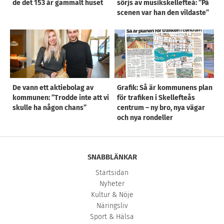
de det 153 år gammalt huset
sörjs av musikskellefteå: ”På
scenen var han den vildaste”
De vann ett aktiebolag av
Grafik: Så är kommunens plan
kommunen: ”Trodde inte att vi
för trafiken i Skellefteås
skulle ha någon chans”
centrum – ny bro, nya vägar
och nya rondeller
SNABBLÄNKAR
Startsidan
Nyheter
Kultur & Nöje
Näringsliv
Sport & Hälsa