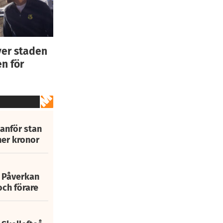
ver staden
n för
tanför stan
ner kronor
: Påverkan
och förare