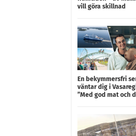
vill göra skillnad
En bekymmersfri s
väntar dig i Vasareg
”Med god mat och d