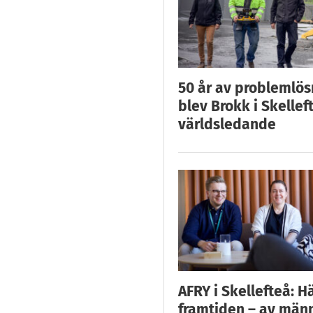
50 år av problemlös
blev Brokk i Skellef
världsledande
AFRY i Skellefteå: H
framtiden – av män