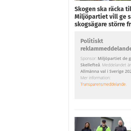
Skogen ska räcka till
Miljöpartiet vill ge
skogsägare större fr
Politiskt
reklammeddeland
Sponsor:
Miljöpartiet de g
Skellefteå
. Meddelandet är k
Allmänna val i Sverige 20
Mer information:
Transparensmeddelande
.