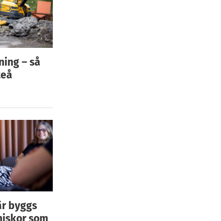
ning – så
teå
är byggs
niskor som