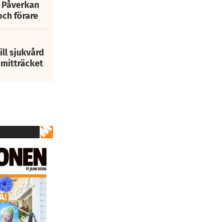
: Påverkan
och förare
ill sjukvård
i mitträcket