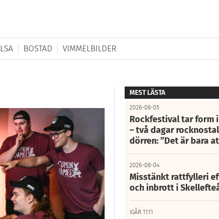
LSA
BOSTAD
VIMMELBILDER
MEST LÄSTA
2026-08-05
Rockfestival tar form i
– två dagar rocknostalg
dörren: ”Det är bara 
2026-08-04
Misstänkt rattfylleri e
och inbrott i Skelleft
IGÅR 11:11