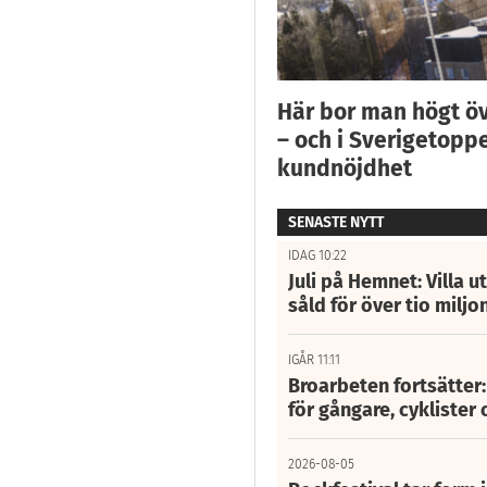
Här bor man högt ö
– och i Sverigetoppe
kundnöjdhet
SENASTE NYTT
IDAG 10:22
Juli på Hemnet: Villa u
såld för över tio miljo
IGÅR 11:11
Broarbeten fortsätter
för gångare, cyklister 
2026-08-05