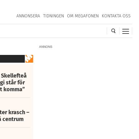
ANNONSERA
TIDNINGEN
OM MEGAFONEN
KONTAKTA OSS
ANNONS
 Skellefteå
i står för
att komma”
fter krasch –
eå centrum