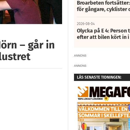
Broarbeten fortsätter
för gångare, cyklister 
2026-08-04
Olycka på E 4: Person t
efter att bilen kört in 
örn – går in
ustret
ANNONS
ANNONS
LÄS SENASTE TIDNINGEN: