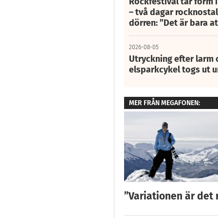
Rockfestival tar form i
– två dagar rocknostalg
dörren: ”Det är bara 
2026-08-05
Utryckning efter larm
elsparkcykel togs ut 
MER FRÅN MEGAFONEN:
”Variationen är det 