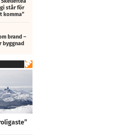
 Skellefteå
i står för
att komma”
 om brand –
ur byggnad
roligaste”