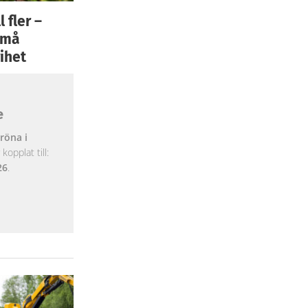
 fler –
 små
ihet
e
röna i
opplat till:
26
.