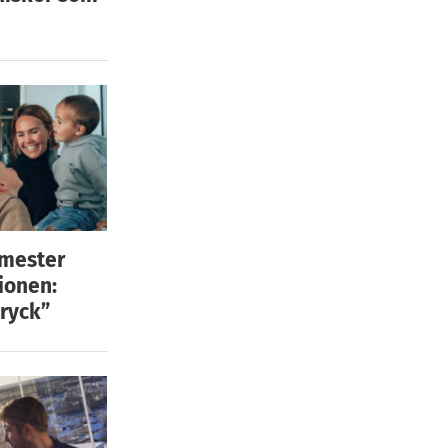
emester
ionen:
ryck”