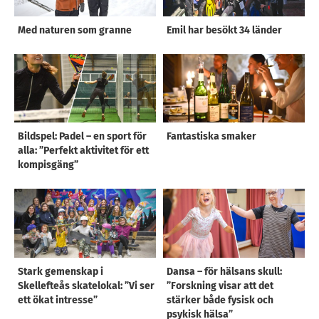
Med naturen som granne
Emil har besökt 34 länder
Bildspel: Padel – en sport för
Fantastiska smaker
alla: ”Perfekt aktivitet för ett
kompisgäng”
Stark gemenskap i
Dansa – för hälsans skull:
Skellefteås skatelokal: ”Vi ser
”Forskning visar att det
ett ökat intresse”
stärker både fysisk och
psykisk hälsa”