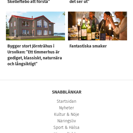
Skelleftebo att förstå”
det ser ut”
Bygger stort Jörnträhus i
Fantastiska smaker
Ursviken: ”Ett timmerhus är
gediget, klassiskt, naturnära
och långsiktigt”
SNABBLÄNKAR
Startsidan
Nyheter
Kultur & Nöje
Näringsliv
Sport & Hälsa