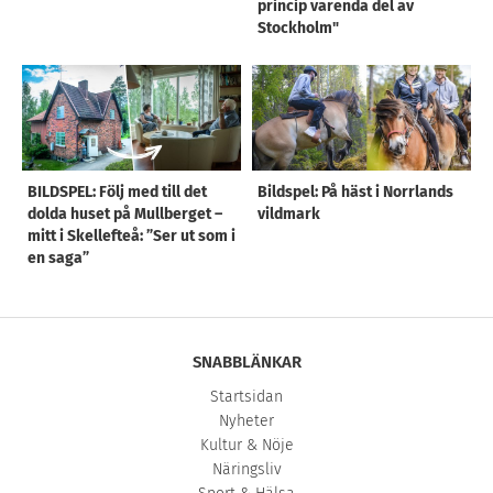
princip varenda del av
Stockholm"
BILDSPEL: Följ med till det
Bildspel: På häst i Norrlands
dolda huset på Mullberget –
vildmark
mitt i Skellefteå: ”Ser ut som i
en saga”
SNABBLÄNKAR
Startsidan
Nyheter
Kultur & Nöje
Näringsliv