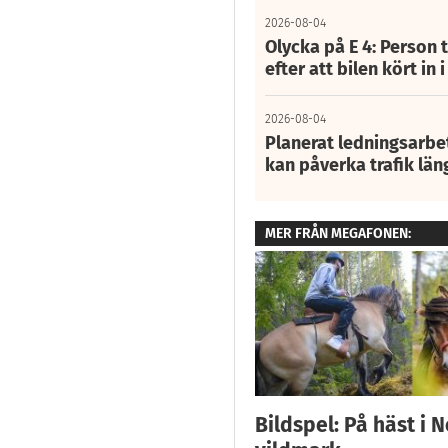
2026-08-04
Olycka på E 4: Person t
efter att bilen kört in 
2026-08-04
Planerat ledningsarbet
kan påverka trafik län
MER FRÅN MEGAFONEN:
Bildspel: På häst i 