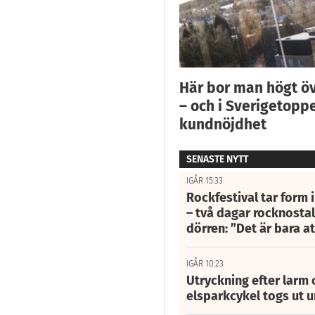
Här bor man högt ö
– och i Sverigetoppe
kundnöjdhet
SENASTE NYTT
IGÅR 15:33
Rockfestival tar form i
– två dagar rocknostalg
dörren: ”Det är bara 
IGÅR 10:23
Utryckning efter larm
elsparkcykel togs ut 