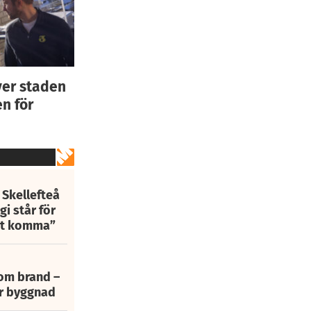
ver staden
n för
 Skellefteå
i står för
att komma”
 om brand –
ur byggnad