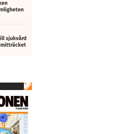
ken
mligheten
ill sjukvård
i mitträcket