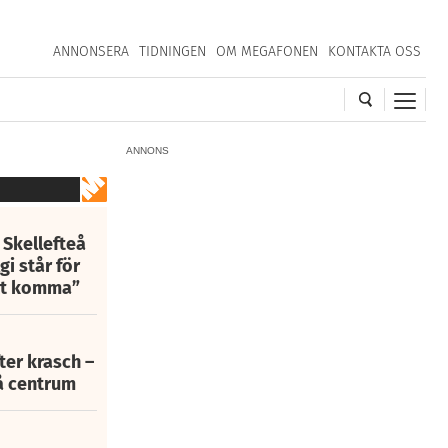
ANNONSERA
TIDNINGEN
OM MEGAFONEN
KONTAKTA OSS
ANNONS
 Skellefteå
i står för
att komma”
fter krasch –
eå centrum