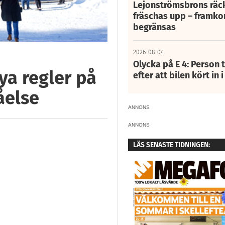
Lejonströmsbrons räc
fräschas upp – framko
begränsas
2026-08-04
Olycka på E 4: Person t
ya regler på
efter att bilen kört in 
åelse
ANNONS
ANNONS
LÄS SENASTE TIDNINGEN: