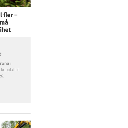
 fler –
 små
ihet
e
röna i
opplat till:
26
.