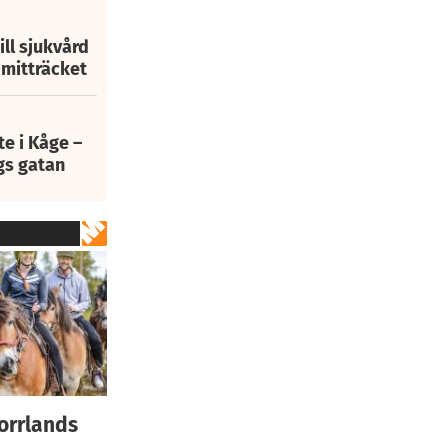
ill sjukvård
i mitträcket
e i Kåge –
gs gatan
Norrlands