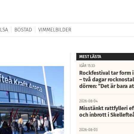
LSA
BOSTAD
VIMMELBILDER
MEST LÄSTA
IGÅR 15:33
Rockfestival tar form i
– två dagar rocknostalg
dörren: ”Det är bara 
2026-08-04
Misstänkt rattfylleri e
och inbrott i Skelleft
2026-08-03