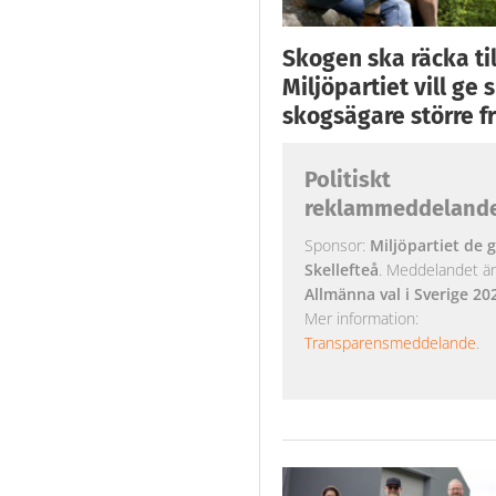
Skogen ska räcka till
Miljöpartiet vill ge
skogsägare större fr
Politiskt
reklammeddeland
Sponsor:
Miljöpartiet de g
Skellefteå
. Meddelandet är k
Allmänna val i Sverige 20
Mer information:
Transparensmeddelande
.