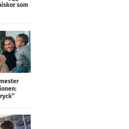
niskor som
emester
ionen:
ryck”