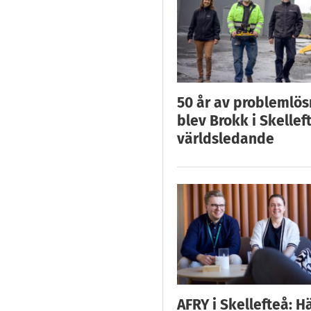
50 år av problemlös
blev Brokk i Skellef
världsledande
AFRY i Skellefteå: H