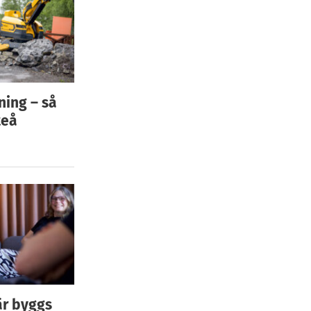
ning – så
teå
är byggs