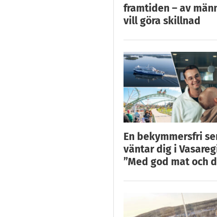
framtiden – av män
vill göra skillnad
En bekymmersfri s
väntar dig i Vasareg
”Med god mat och d