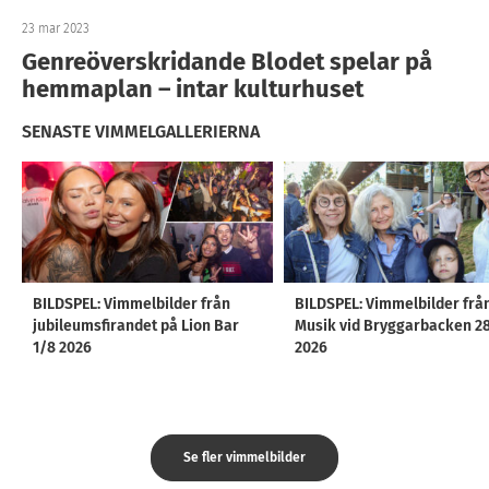
23 mar 2023
Genreöverskridande Blodet spelar på
hemmaplan – intar kulturhuset
SENASTE VIMMELGALLERIERNA
BILDSPEL: Vimmelbilder från
BILDSPEL: Vimmelbilder frå
jubileumsfirandet på Lion Bar
Musik vid Bryggarbacken 2
1/8 2026
2026
Se fler vimmelbilder