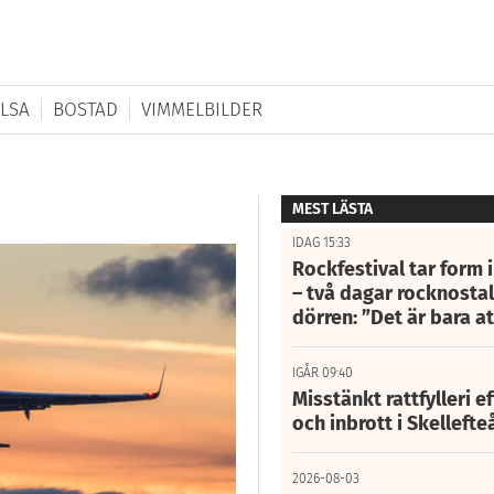
LSA
BOSTAD
VIMMELBILDER
MEST LÄSTA
IDAG 15:33
Rockfestival tar form i
– två dagar rocknostalg
dörren: ”Det är bara 
IGÅR 09:40
Misstänkt rattfylleri e
och inbrott i Skelleft
2026-08-03