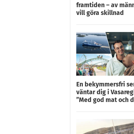
framtiden – av män
vill göra skillnad
En bekymmersfri s
väntar dig i Vasareg
”Med god mat och d