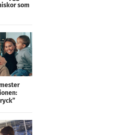
niskor som
emester
ionen:
ryck”