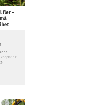
 fler –
 små
ihet
e
röna i
opplat till:
26
.