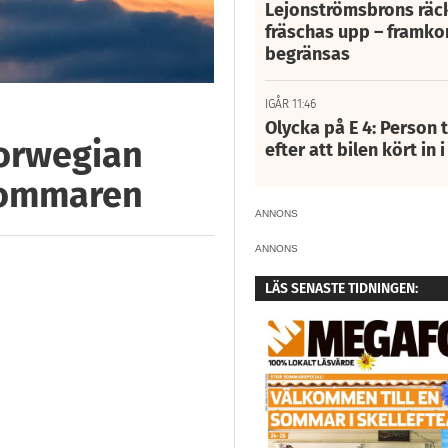
Lejonströmsbrons räc
fräschas upp – framko
begränsas
IGÅR 11:46
Olycka på E 4: Person t
Norwegian
efter att bilen kört in 
 sommaren
ANNONS
ANNONS
LÄS SENASTE TIDNINGEN: