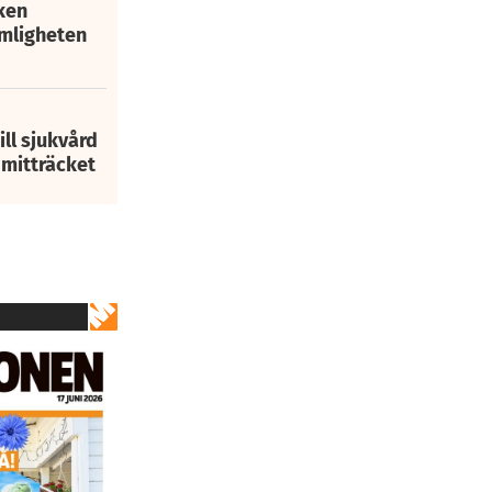
ken
mligheten
ill sjukvård
i mitträcket