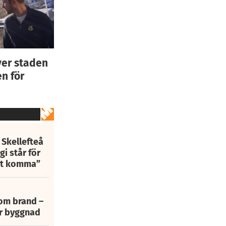
ver staden
n för
 Skellefteå
i står för
att komma”
 om brand –
ur byggnad