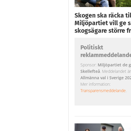
Skogen ska räcka till
Miljöpartiet vill ge
skogsägare större fr
Politiskt
reklammeddeland
Sponsor:
Miljöpartiet de g
Skellefteå
. Meddelandet är k
Allmänna val i Sverige 20
Mer information:
Transparensmeddelande
.