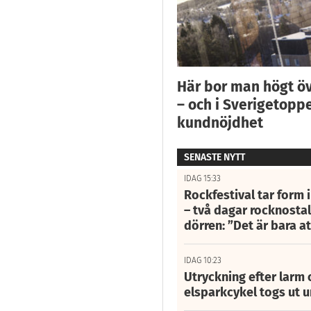
Här bor man högt ö
– och i Sverigetoppe
kundnöjdhet
SENASTE NYTT
IDAG 15:33
Rockfestival tar form i
– två dagar rocknostalg
dörren: ”Det är bara 
IDAG 10:23
Utryckning efter larm
elsparkcykel togs ut 