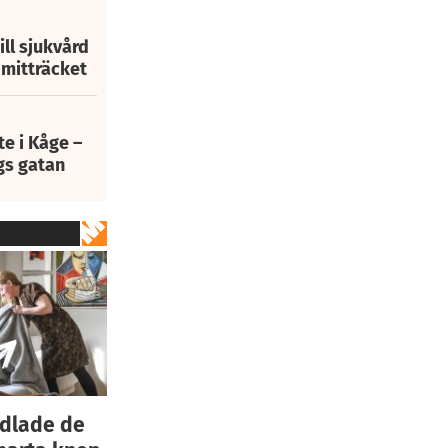
ill sjukvård
i mitträcket
e i Kåge –
gs gatan
ndlade de