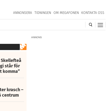
ANNONSERA
TIDNINGEN
OM MEGAFONEN
KONTAKTA OSS
ANNONS
 Skellefteå
i står för
att komma”
fter krasch –
eå centrum