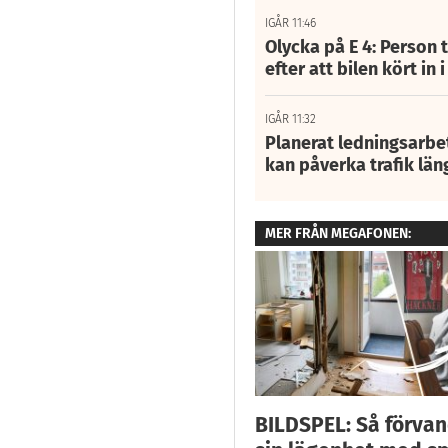
IGÅR 11:46
Olycka på E 4: Person t
efter att bilen kört in 
IGÅR 11:32
Planerat ledningsarbet
kan påverka trafik län
MER FRÅN MEGAFONEN:
BILDSPEL: Så förva