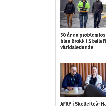
50 år av problemlös
blev Brokk i Skellef
världsledande
AFRY i Skellefteå: H