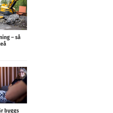
ning – så
teå
är byggs