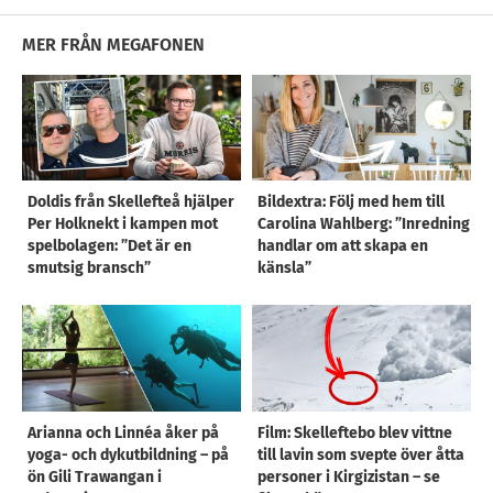
MER FRÅN MEGAFONEN
Doldis från Skellefteå hjälper
Bildextra: Följ med hem till
Per Holknekt i kampen mot
Carolina Wahlberg: ”Inredning
spelbolagen: ”Det är en
handlar om att skapa en
smutsig bransch”
känsla”
Arianna och Linnéa åker på
Film: Skelleftebo blev vittne
yoga- och dykutbildning – på
till lavin som svepte över åtta
ön Gili Trawangan i
personer i Kirgizistan – se