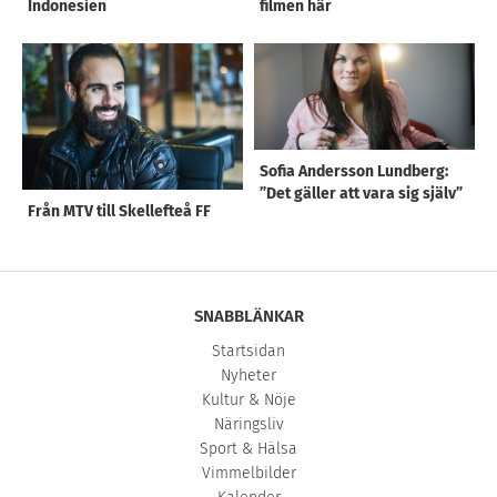
Indonesien
filmen här
Sofia Andersson Lundberg:
”Det gäller att vara sig själv”
Från MTV till Skellefteå FF
SNABBLÄNKAR
Startsidan
Nyheter
Kultur & Nöje
Näringsliv
Sport & Hälsa
Vimmelbilder