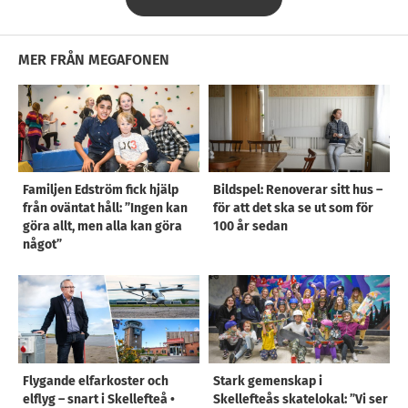
MER FRÅN MEGAFONEN
Familjen Edström fick hjälp
Bildspel: Renoverar sitt hus –
från oväntat håll: ”Ingen kan
för att det ska se ut som för
göra allt, men alla kan göra
100 år sedan
något”
Flygande elfarkoster och
Stark gemenskap i
elflyg – snart i Skellefteå •
Skellefteås skatelokal: ”Vi ser