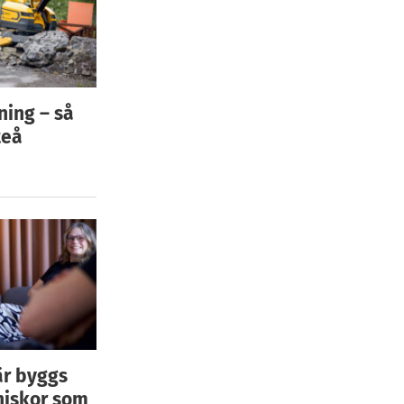
ning – så
teå
är byggs
niskor som