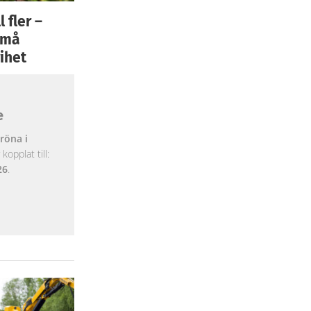
 fler –
 små
ihet
e
röna i
opplat till:
26
.