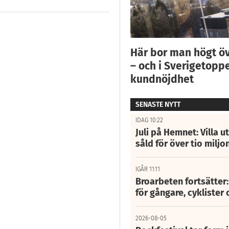
Här bor man högt ö
– och i Sverigetoppe
kundnöjdhet
SENASTE NYTT
IDAG 10:22
Juli på Hemnet: Villa u
såld för över tio miljo
IGÅR 11:11
Broarbeten fortsätter
för gångare, cyklister 
2026-08-05