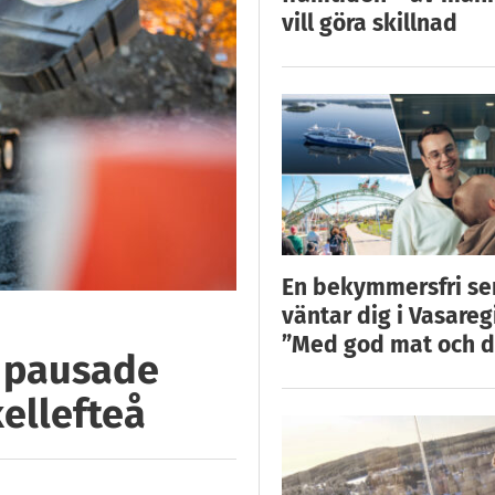
vill göra skillnad
En bekymmersfri s
väntar dig i Vasareg
”Med god mat och d
h pausade
kellefteå