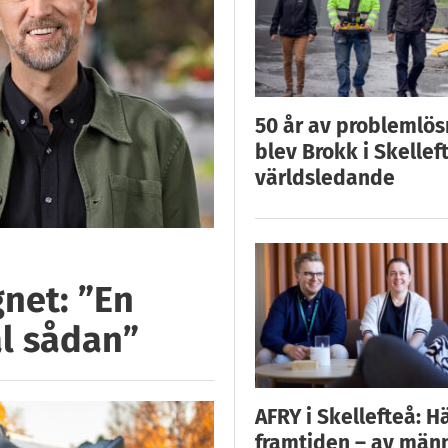
50 år av problemlös
blev Brokk i Skellef
världsledande
gnet: ”En
l sådan”
AFRY i Skellefteå: H
framtiden – av män