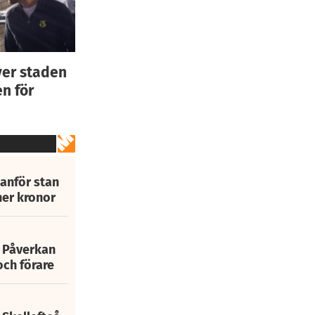
ver staden
n för
tanför stan
ner kronor
: Påverkan
och förare