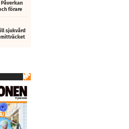
: Påverkan
och förare
ill sjukvård
i mitträcket