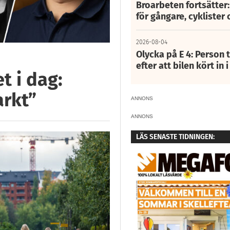
Broarbeten fortsätter
för gångare, cyklister 
2026-08-04
Olycka på E 4: Person t
efter att bilen kört in 
 i dag:
arkt”
ANNONS
ANNONS
LÄS SENASTE TIDNINGEN: