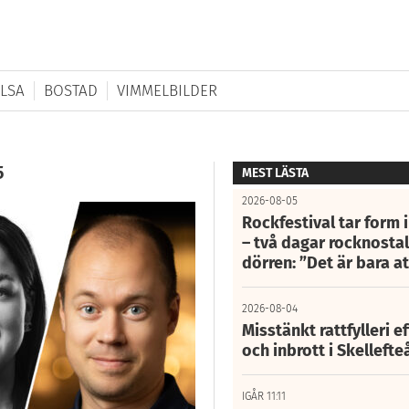
LSA
BOSTAD
VIMMELBILDER
5
MEST LÄSTA
2026-08-05
Rockfestival tar form i
– två dagar rocknostalg
dörren: ”Det är bara 
2026-08-04
Misstänkt rattfylleri e
och inbrott i Skelleft
IGÅR 11:11