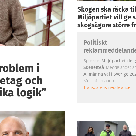
Skogen ska räcka till
Miljöpartiet vill ge
skogsägare större fr
Politiskt
reklammeddeland
Sponsor:
Miljöpartiet de g
roblem i
Skellefteå
. Meddelandet är k
Allmänna val i Sverige 20
retag och
Mer information:
Transparensmeddelande
.
ka logik”