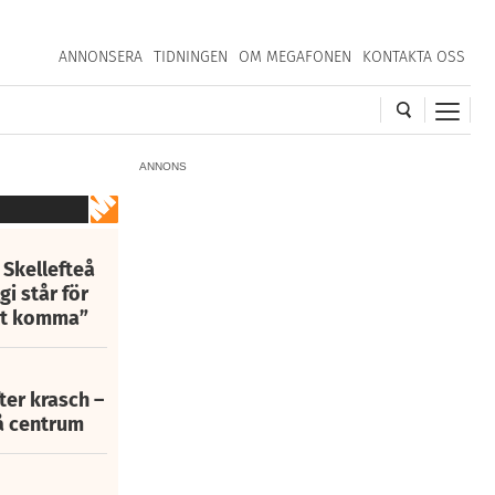
ANNONSERA
TIDNINGEN
OM MEGAFONEN
KONTAKTA OSS
ANNONS
 Skellefteå
i står för
att komma”
fter krasch –
eå centrum