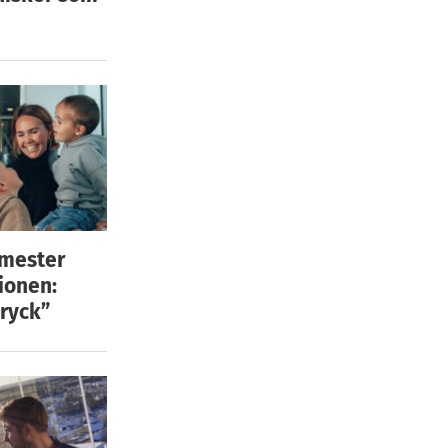
emester
ionen:
ryck”