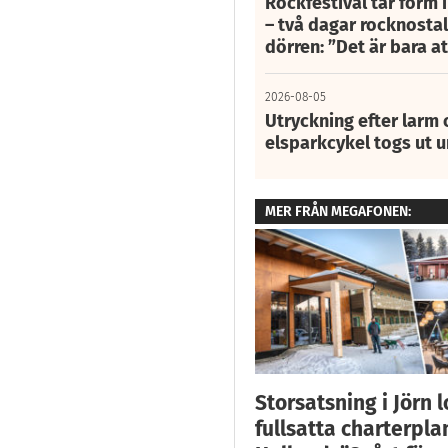
Rockfestival tar form i
– två dagar rocknostalg
dörren: ”Det är bara 
2026-08-05
Utryckning efter larm
elsparkcykel togs ut 
MER FRÅN MEGAFONEN:
Storsatsning i Jörn 
fullsatta charterpla