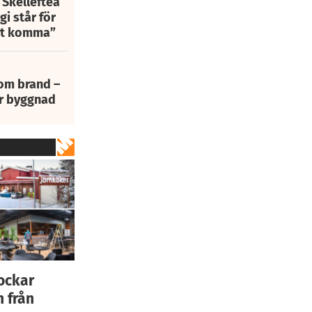
 Skellefteå
i står för
att komma”
 om brand –
ur byggnad
lockar
n från