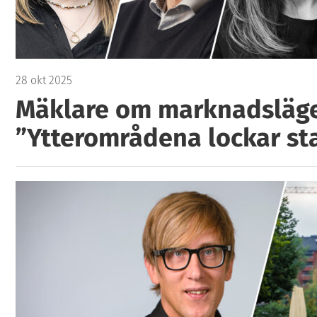
28 okt 2025
Mäklare om marknadsläget
”Ytterområdena lockar st