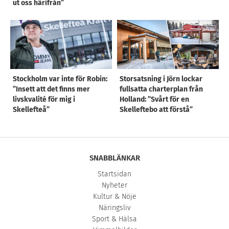
ut oss härifrån”
Stockholm var inte för Robin:
Storsatsning i Jörn lockar
”Insett att det finns mer
fullsatta charterplan från
livskvalité för mig i
Holland: ”Svårt för en
Skellefteå”
Skelleftebo att förstå”
SNABBLÄNKAR
Startsidan
Nyheter
Kultur & Nöje
Näringsliv
Sport & Hälsa