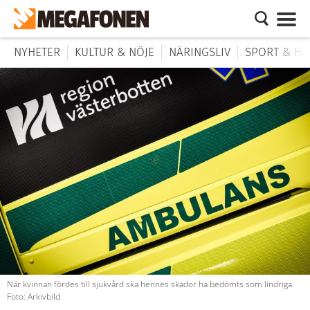
NYHETER
KULTUR & NÖJE
NÄRINGSLIV
SPORT & HÄ
När kvinnan fördes till sjukvård ska hennes skador ha bedömts som lindriga.
Foto: Arkivbild