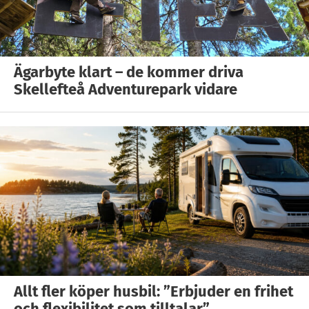
Ägarbyte klart – de kommer driva
Skellefteå Adventurepark vidare
Allt fler köper husbil: ”Erbjuder en frihet
och flexibilitet som tilltalar”