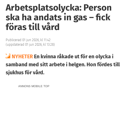
Arbetsplatsolycka: Person
ska ha andats in gas – fick
föras till vård
Publicerad 01 jun 2026, kl 11:42
(uppdaterad 01 jun 2026, kl 13:28)
NYHETER
En kvinna råkade ut för en olycka i
samband med sitt arbete i helgen. Hon fördes till
sjukhus för vård.
ANNONS MOBILE TOP