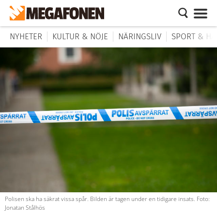
NYHETER
KULTUR & NÖJE
NÄRINGSLIV
SPORT & HÄ
Polisen ska ha säkrat vissa spår. Bilden är tagen under en tidigare insats. Foto:
Jonatan Stålhös