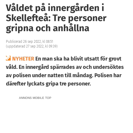
Våldet på innergården i
Skellefteå: Tre personer
gripna och anhållna
Publicerad 26 sep 2022, kl 08:51
(uppdaterad 27 sep 2022, kl 09:39)
NYHETER
En man ska ha blivit utsatt för grovt
våld. En innergård spärrades av och undersöktes
av polisen under natten till måndag. Polisen har
därefter lyckats gripa tre personer.
ANNONS MOBILE TOP