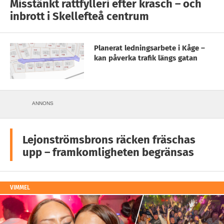
Misstänkt rattfylleri efter krasch – och
inbrott i Skellefteå centrum
Planerat ledningsarbete i Kåge –
kan påverka trafik längs gatan
ANNONS
Lejonströmsbrons räcken fräschas
upp – framkomligheten begränsas
VIMMEL